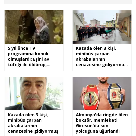
5 yıl önce TV
Kazada ölen 3 kişi,
programına konuk
minibüs çarpan
olmuşlardı: Eşini av
akrabalarının
tüfeği ile öldürüp,
cenazesine gidiyormuş
intihar etti
(2)
Kazada ölen 3 kişi,
Almanya'da ringde ölen
minibüs çarpan
boksör, memleketi
akrabalarının
Giresun'da son
cenazesine gidiyormuş
yolcuğuna uğurlandı