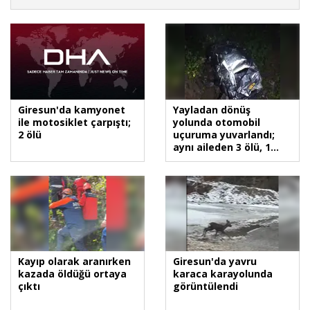
Giresun'da kamyonet
Yayladan dönüş
ile motosiklet çarpıştı;
yolunda otomobil
2 ölü
uçuruma yuvarlandı;
aynı aileden 3 ölü, 1
yaralı
Kayıp olarak aranırken
Giresun'da yavru
kazada öldüğü ortaya
karaca karayolunda
çıktı
görüntülendi