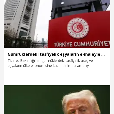
4.08.2026
Gündem
Gümrüklerdeki tasfiyelik eşyaların e-ihaleyle satışından 2,7 milyar lira gelir sağlandı
Ticaret Bakanlığı'nın gümrüklerdeki tasfiyelik araç ve
eşyaların ülke ekonomisine kazandırılması amacıyla
uygulamaya aldığı e-İhale Sistemi ile bu yılın ilk 6 ayında 2,7
milyar lira gelir sağlandı.
4.08.2026
Gündem