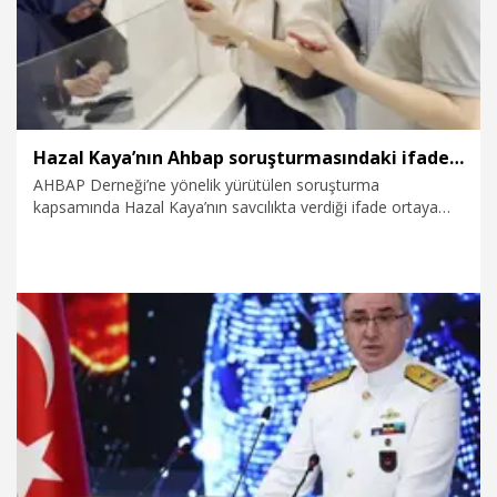
Hazal Kaya’nın Ahbap soruşturmasındaki ifadesi ortaya çıktı
AHBAP Derneği’ne yönelik yürütülen soruşturma
kapsamında Hazal Kaya’nın savcılıkta verdiği ifade ortaya
çıktı. Kaya ifadesinde, “Ahbap'a 120 bin lira bağış bende
yaptım. Yaptığımız bağışların bu şekilde Haluk Levent
tarafından suistimal edilmesi sebebiyle ben de mağdurum.
Güvenimizin bu şekilde zedelenmesi nedeniyle çok
üzgünüm. Yaptığım bağışın nereye gittiğini öğrenmek
istiyorum" dedi.
24.07.2026
Gündem