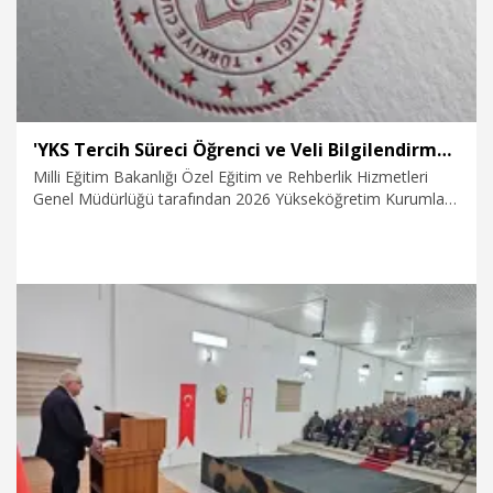
'YKS Tercih Süreci Öğrenci ve Veli Bilgilendirme Kılavuzu' yayımlandı
Milli Eğitim Bakanlığı Özel Eğitim ve Rehberlik Hizmetleri
Genel Müdürlüğü tarafından 2026 Yükseköğretim Kurumları
Sınavı (YKS) tercih döneminde öğrenci ve velilere rehberlik
etmek amacıyla hazırlanan 'YKS Tercih Süreci Öğrenci ve
Veli Bilgilendirme Kılavuzu' yayımlandı.
21.07.2026
Eğitim