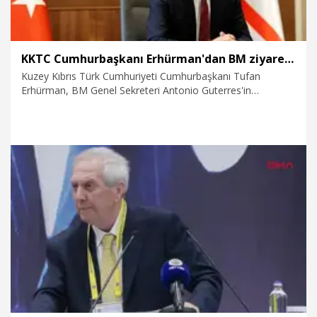
KKTC Cumhurbaşkanı Erhürman'dan BM ziyareti değerlendirmesi: Atraksiyon çok, ciddiyet eksik
Kuzey Kıbrıs Türk Cumhuriyeti Cumhurbaşkanı Tufan
Erhürman, BM Genel Sekreteri Antonio Guterres'in
ziyaretinin ardından başlayan tartışmalara ve sürece ilişkin,
“Her türlü atraksiyon var. Her şey fazlasıyla var, bir ciddiyet
eksik” değerlendirmesinde bulundu.
1.08.2026
Dünya