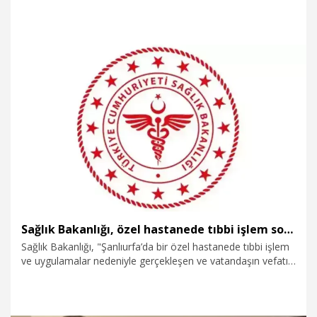
belirterek, “Türkiye elbet yeni bir anayasayı birlikte Mecliste
konsensüs sağlamak ve sonra da milletin onayına
referanduma sunmak suretiyle paylaşımcı bir anlayışla bunu
gerçekleştireceğiz. İnşallah bunu da hedefimize ulaştırırız ve
ulaştırmamız gerekir diye düşünüyorum” dedi.
18.07.2026
Politika
Sağlık Bakanlığı, özel hastanede tıbbi işlem sonrası vefat soruşturmasına müdahil oldu
Sağlık Bakanlığı, "Şanlıurfa’da bir özel hastanede tıbbi işlem
ve uygulamalar nedeniyle gerçekleşen ve vatandaşın vefatı
ile sonuçlanan iş ve işlemler nedeniyle başlatılan
soruşturmaya bakanlığımızca müdahil olunmuştur"
açıklamasını yaptı.