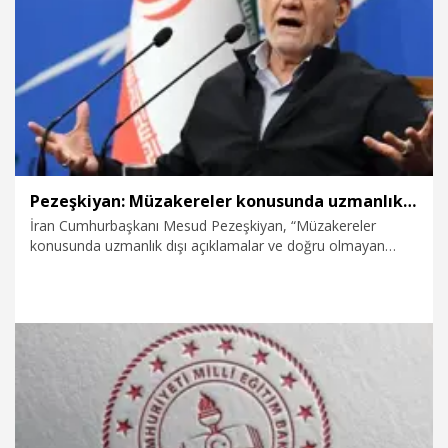
22.07.2026
Gündem
Pezeşkiyan: Müzakereler konusunda uzmanlık dışı açıklamalar kazanımları küçültüyor
İran Cumhurbaşkanı Mesud Pezeşkiyan, “Müzakereler
konusunda uzmanlık dışı açıklamalar ve doğru olmayan
söylemler kazanımları küçültüyor. Birlik ve beraberlik
toplumun en önemli bileşeni” dedi.
21.07.2026
Dünya