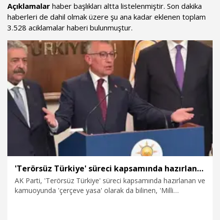
Açıklamalar
haber başlıkları altta listelenmiştir. Son dakika
haberleri de dahil olmak üzere şu ana kadar eklenen toplam
3.528 aciklamalar haberi bulunmuştur.
'Terörsüz Türkiye' süreci kapsamında hazırlanan kanun teklifi TBMM'de
AK Parti, 'Terörsüz Türkiye' süreci kapsamında hazırlanan ve
kamuoyunda 'çerçeve yasa' olarak da bilinen, 'Milli
Dayanışma ve Toplumsal Bütünleşmenin Güçlendirilmesine
Dair Kanun Teklifi'ni, TBMM Başkanlığına sundu.