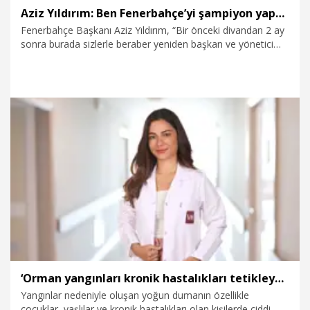
Aziz Yıldırım: Ben Fenerbahçe’yi şampiyon yapmaya geldim ve yapacağım
Fenerbahçe Başkanı Aziz Yıldırım, “Bir önceki divandan 2 ay
sonra burada sizlerle beraber yeniden başkan ve yönetici
arkadaşlarla beraber karşınızdayız. Ben hırsız yakalamaya
gelmedim. Polis değilim. Ben Fenerbahçe’yi arkadaşlarımla
beraber şampiyon yapmaya geldim ve yapacağım. Bunu
bilin” dedi.
1.08.2026
Spor
‘Orman yangınları kronik hastalıkları tetikleyebilir’
Yangınlar nedeniyle oluşan yoğun dumanın özellikle
çocuklar, yaşlılar ve kronik hastalıkları olan kişilerde ciddi