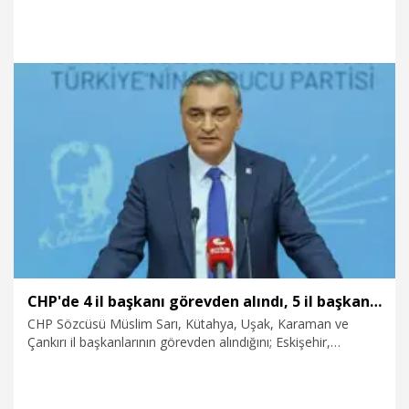
yardım paralarının bu şekilde kullanılması sebebiyle bende
kendimi kandırılmış hissediyorum. Haluk Levent’in toplanan
yardım paralarını bu şekilde kullanacağını bilseydim en
başından böyle bir açıklamada veya yayında bulunmazdım.
O dönemde böyle bir paylaşımda bulunduğum için
pişmanım. Ahbap’la ilgili kendimi kandırılmış hissediyorum.
Haluk Levent’in eylemlerini lanetliyorum" dedi.
22.07.2026
Gündem
CHP'de 4 il başkanı görevden alındı, 5 il başkanlığına görevlendirme yapıldı
CHP Sözcüsü Müslim Sarı, Kütahya, Uşak, Karaman ve
Çankırı il başkanlarının görevden alındığını; Eskişehir,
Karaman, Sivas, Kırşehir ve Uşak il başkanlıklarında
görevlendirme yapıldığını söyledi.