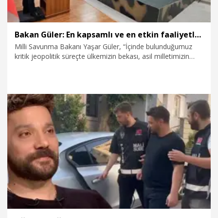
Bakan Güler: En kapsamlı ve en etkin faaliyetlerimizi icra ediyoruz
Milli Savunma Bakanı Yaşar Güler, “İçinde bulunduğumuz
kritik jeopolitik süreçte ülkemizin bekası, asil milletimizin
güvenlik ve huzuru için İstiklal Harbi’mizden bu yana en
kapsamlı ve en etkin faaliyetlerimizi icra ediyoruz” dedi.
19.07.2026
Dünya