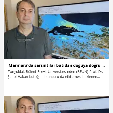
17.07.2026
Sağlık-Yaşam
'Marmara’da sarsıntılar batıdan doğuya doğru ilerliyor, fay 7 üzeri deprem üretebilir'
Zonguldak Bülent Ecevit Üniversitesi’nden (BEUN) Prof. Dr.
Şenol Hakan Kutoğlu, İstanbul’u da etkilemesi beklenen
büyük Marmara depremine 7.5 büyüklüğünde olacakmış gibi
hazırlık yapılması gerektiğini söyledi. Marmara Denizi’ndeki
fay hatlarında batıdan doğuya doğru enerji aktarımı
olduğunu ifade eden Kutoğlu, “Buradan yola çıkarak Alman
bilim insanları diyor ki, Marmara Denizi içerisinde
depremlerin batıdan doğuya doğru bir göç karakteristiği var.
Dolayısıyla bu iddiaya göre bu teori gerçekleşirse, batıdan