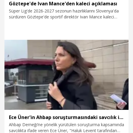
Göztepe'de Ivan Mance'den kaleci açıklaması
Süper Lig'de 2026-2027 sezonun hazırlıklarını Slovenya'da
sürdüren Göztepe'de sportif direktör Ivan Mance kaleci
transferiyle ilgili açıklamalar yaptı. Kariyerinde kalecilik yapan
Hırvat futbol adam, "Takımı güçlendirmek adına
çalışmalarımız süratle devam ediyor. Herkesin de bildiği gibi
bir kaleci getireceğiz, çünkü bu pozisyonda rekabeti
arttırmamız gerekiyor. Aynı zamanda savunma
pozisyonunda da arayışlarımız sürüyor, burada da
transferimiz olabilir" dedi.
23.07.2026
Spor
Ece Üner'in Ahbap soruşturmasındaki savcılık ifadesi ortaya çıktı
Ahbap Derneği’ne yönelik yürütülen soruşturma kapsamında
savcılıkta ifade veren Ece Üner, "Haluk Levent tarafından