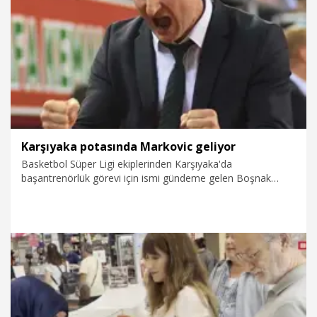
29.07.2026
Eğitim
Karşıyaka potasında Markovic geliyor
Basketbol Süper Ligi ekiplerinden Karşıyaka'da
başantrenörlük görevi için ismi gündeme gelen Boşnak
çalıştırıcı Nenad Markovic'in yarın İzmir'e gelerek yeşil-
kırmızılı yönetimle masaya oturacağı belirtildi. Karşıyaka'da
daha önce 2016-17 sezonunda görev yapan Markovic'in
imzaya yakın olduğu ifade edildi. Süreçte eski başkanlardan
Turgay Büyükkarcı'nın önemli rol oynadığı kaydedildi.
26.07.2026
Spor