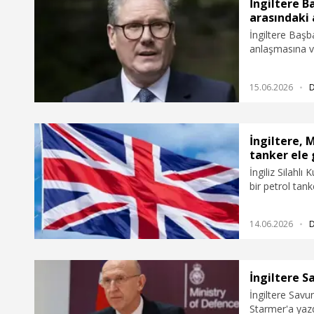
İngiltere B
arasındak
İngiltere Başb
anlaşmasına v
15.06.2026
İngiltere, 
tanker ele 
İngiliz Silahlı
bir petrol tank
14.06.2026
İngiltere S
İngiltere Sav
Starmer'a yazdı