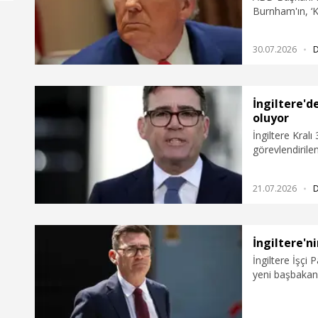
Burnham'ın, ‘K
bildirdi.
30.07.2026
İngiltere'd
oluyor
İngiltere Kral
görevlendiril
alacak bakanlar
21.07.2026
İngiltere'
İngiltere İşçi 
yeni başbakanı