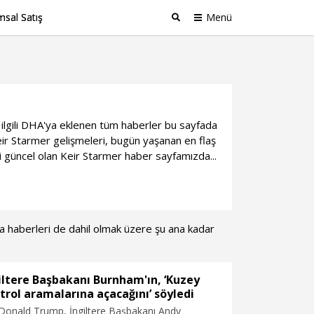
sal Satış
Menü
Ara
e ilgili DHA'ya eklenen tüm haberler bu sayfada
ir Starmer gelişmeleri, bugün yaşanan en flaş
i güncel olan Keir Starmer haber sayfamızda...
ika haberleri de dahil olmak üzere şu ana kadar
iltere Başbakanı Burnham'ın, ‘Kuzey
etrol aramalarına açacağını’ söyledi
onald Trump, İngiltere Başbakanı Andy