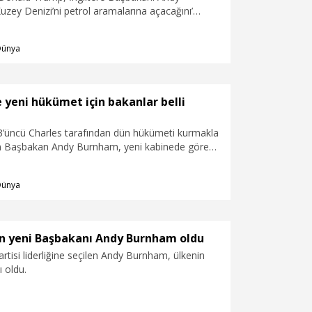
uzey Denizi’ni petrol aramalarına açacağını’
Dünya
e yeni hükümet için bakanlar belli
ı 3’üncü Charles tarafından dün hükümeti kurmakla
en Başbakan Andy Burnham, yeni kabinede görev
ı açıkladı.
Dünya
nin yeni Başbakanı Andy Burnham oldu
Partisi liderliğine seçilen Andy Burnham, ülkenin
 oldu.