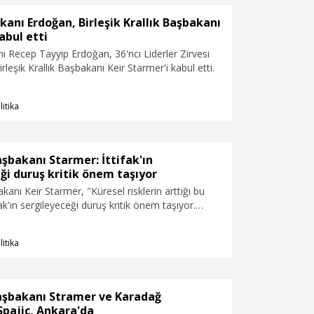
lunuyoruz. Türkiye ise sahip olduğu askeri
atejik konum, diplomatik birikim ve savunma
nı Erdoğan, Birleşik Krallık Başbakanı
sitesiyle bu dönüşümün tam merkezinde
abul etti
çlü aktörlerinden biri olarak yer almaktadır.
 Recep Tayyip Erdoğan, 36'ncı Liderler Zirvesi
 ayrıca Birleşik Krallık ile Güvenlik ve Savunma
leşik Krallık Başbakanı Keir Starmer'i kabul etti.
şması imzalanmış, Kanada ile Serbest Ticaret
kereleri de başlatılmıştır. Özellikle Zirve
kemize resmi ziyaret gerçekleştiren kıymetli
litika
şkanı Sayın Trump ile gerçekleştirdiğimiz yapıcı
rüşmelerin, milli muharip uçağımız KAAN ve F-35
a olmak üzere savunma sanayisi alanında
entilerine uygun somut neticelere vesile
aşbakanı Starmer: İttifak'ın
ıyorum" ifadelerini kullandı.
ği duruş kritik önem taşıyor
kanı Keir Starmer, "Küresel risklerin arttığı bu
k'ın sergileyeceği duruş kritik önem taşıyor.
mde liderler olarak NATO'nun birliğini ve gücünü
on derece büyük bir önem taşıyor" dedi.
litika
Başbakanı Stramer ve Karadağ
Spajic, Ankara'da