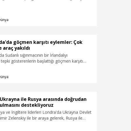
gerekçesi olarak, Maliye Bakanlığı'nın 'artan
ler' karşısında ordunun ihtiyaç duyduğu bütçeyi
 ve kendisine sunulan Savunma Yatırım Planı'nın
Dünya
sını gösterdi.
da'da göçmen karşıtı eylemler: Çok
e araç yakıldı
a Sudanlı sığınmacının bir İrlandalıyı
tepki gösterenlerin başlattığı göçmen karşıtı
sayıda araç ve ev yakıldığı bildirildi.
Dünya
: Ukrayna ile Rusya arasında doğrudan
ulmasını destekliyoruz
a ve İngiltere liderleri Londra'da Ukrayna Devlet
mir Zelenskiy ile bir araya gelerek, Rusya ile
og çağrısı yaptı.