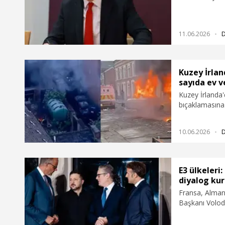
Healey istifa 
küresel tehdit
sağlamamasını
11.06.2026
yetersiz kalma
Kuzey İrlan
sayıda ev v
Kuzey İrlanda'd
bıçaklamasına 
eylemlerde çok 
10.06.2026
E3 ülkeleri
diyalog kur
Fransa, Almany
Başkanı Volodi
doğrudan diyal