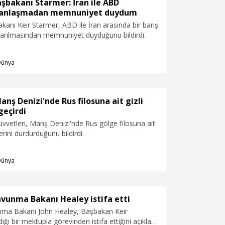
aşbakanı Starmer: İran ile ABD
i anlaşmadan memnuniyet duydum
akanı Keir Starmer, ABD ile İran arasında bir barış
arılmasından memnuniyet duyduğunu bildirdi.
Dünya
Manş Denizi'nde Rus filosuna ait gizli
geçirdi
 Kuvvetleri, Manş Denizi'nde Rus gölge filosuna ait
erini durdurduğunu bildirdi.
Dünya
avunma Bakanı Healey istifa etti
unma Bakanı John Healey, Başbakan Keir
ğı bir mektupla görevinden istifa ettiğini açıkladı.