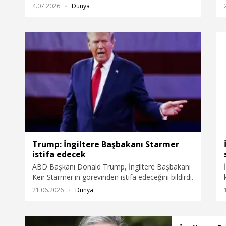
sorumluluğundadır ve krize yol açanlar,
4.07.2026
Dünya
maceracılıklarının sonuçlarından sorumlu
olacaklardır” dedi.
Trump: İngiltere Başbakanı Starmer
istifa edecek
ABD Başkanı Donald Trump, İngiltere Başbakanı
Keir Starmer'ın görevinden istifa edeceğini bildirdi.
21.06.2026
Dünya