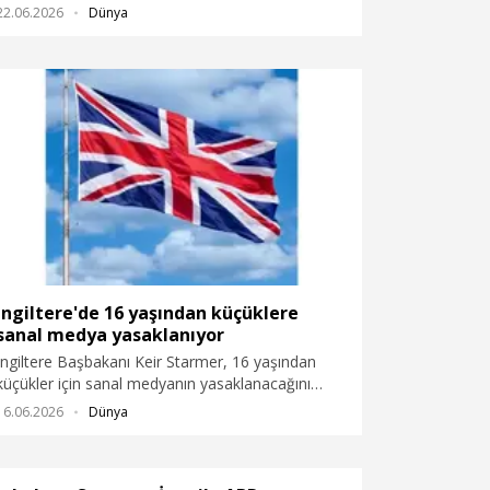
22.06.2026
Dünya
İngiltere'de 16 yaşından küçüklere
sanal medya yasaklanıyor
İngiltere Başbakanı Keir Starmer, 16 yaşından
küçükler için sanal medyanın yasaklanacağını
bildirdi.
16.06.2026
Dünya