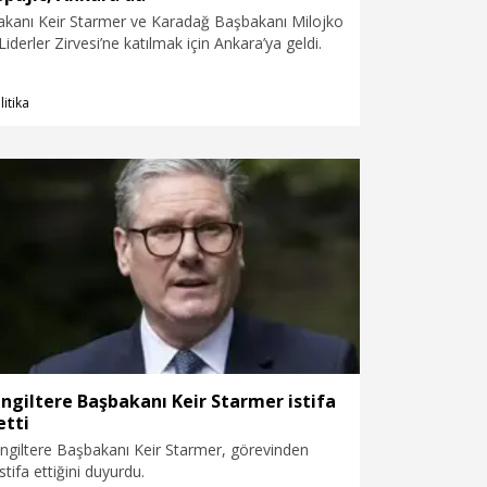
bakanı Keir Starmer ve Karadağ Başbakanı Milojko
iderler Zirvesi’ne katılmak için Ankara’ya geldi.
litika
İngiltere Başbakanı Keir Starmer istifa
etti
İngiltere Başbakanı Keir Starmer, görevinden
istifa ettiğini duyurdu.