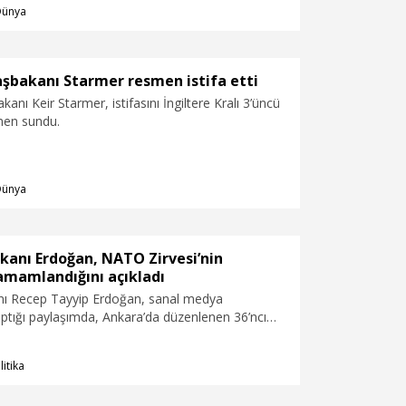
Dünya
aşbakanı Starmer resmen istifa etti
kanı Keir Starmer, istifasını İngiltere Kralı 3’üncü
men sundu.
Dünya
anı Erdoğan, NATO Zirvesi’nin
amamlandığını açıkladı
ı Recep Tayyip Erdoğan, sanal medya
ptığı paylaşımda, Ankara’da düzenlenen 36’ncı
e Hükümet Başkanları Zirvesi’nin başarıyla
ı belirtti. Cumhurbaşkanı Erdoğan paylaşımında,
litika
v sahipliğinde Ankara’da gerçekleştirdiğimiz 36’ncı
e Hükümet Başkanları Zirvesi’ni başarıyla