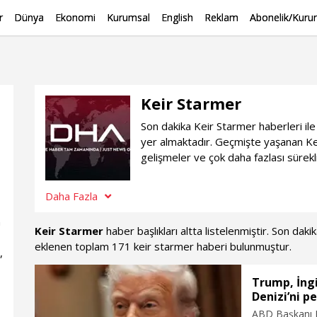
r
Dünya
Ekonomi
Kurumsal
English
Reklam
Abonelik/Kurum
Keir Starmer
Son dakika Keir Starmer haberleri il
yer almaktadır. Geçmişte yaşanan Ke
gelişmeler ve çok daha fazlası sürekl
Daha Fazla
n
Keir Starmer
haber başlıkları altta listelenmiştir. Son dak
eklenen toplam 171 keir starmer haberi bulunmuştur.
,
Trump, İng
Denizi’ni p
ABD Başkanı D