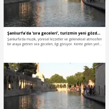
Şanlıurfa'da ‘sıra geceleri’, turizmin yeni gözdesi oldu
Şanlıurfa'da müzik, yöresel lezzetler ve geleneksel atmosferi
bir araya getiren sıra geceleri, ilgi görüyor. Kente gelen yerli
ve yabancı turistler, gündüzleri tarihi mekanları ziyaret
ediyor, akşamları da sıra gecelerine katılıyor. Programlara
katılan misafirler, Urfa türküleriyle eğlenirken, çiğ köfte
başta olmak üzere kebap çeşitlerini de tatma imkanı
buluyor.
26.07.2026
Video