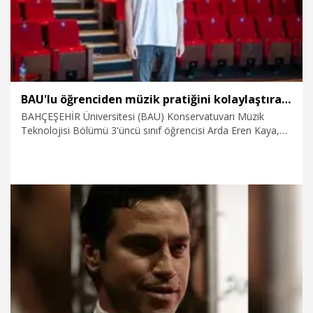
BAU'lu öğrenciden müzik pratiğini kolaylaştıran mobil uygulama
BAHÇEŞEHİR Üniversitesi (BAU) Konservatuvarı Müzik
Teknolojisi Bölümü 3'üncü sınıf öğrencisi Arda Eren Kaya,
müzisyenlerin kulak eğitimi ve günlük pratiklerini
desteklemek amacıyla mobil uygulama geliştirdi. Yapay zekâ
desteğiyle geliştirilen ve telefon ile tabletlere indirilebilen
uygulama; ritim, işitme, nota okuma ve akor tanıma gibi
temel alanlarda 30'un üzerinde interaktif müzik egzersizi
sunuyor.�
29.07.2026
Eğitim