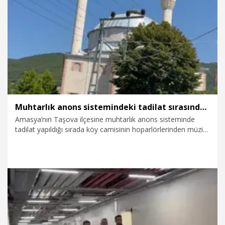
9.08.2026
Foto Galeri
Muhtarlık anons sistemindeki tadilat sırasında cami hoparlörlerinden müzik sesleri yükseldi
Amasya’nın Taşova ilçesine muhtarlık anons sisteminde
tadilat yapıldığı sırada köy camisinin hoparlörlerinden müzik
sesleri yükseldi. Duruma şaşıran köy sakinleri,
hoparlörlerden yükselen müzik seslerini cep telefonlarının
kameralarıyla kaydetti.
8.08.2026
Gündem