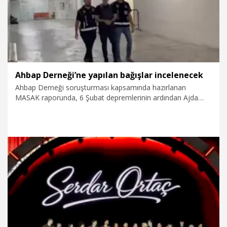
Ahbap Derneği’ne yapılan bağışlar incelenecek
Ahbap Derneği soruşturması kapsamında hazırlanan
MASAK raporunda, 6 Şubat depremlerinin ardından Ajda
Pekkan, Tarkan, Sibel Can, Barış Arduç, Kıvanç Tatlıtuğ’un
da aralarında bulunduğu çok sayıda kişinin yaptığı bağışlara
yer verildi. Savcılık, iyi niyetle ve depremzedelere yardım
amacıyla gönderildiği değerlendirilen paraların hangi kişi ve
şirketlere aktarıldığını, muhasebe kayıtlarına işlenip
işlenmediği ve kampanyada belirtilen amaçlar
doğrultusunda kullanılıp kullanılmadığı araştıracak.
6.08.2026
Gündem