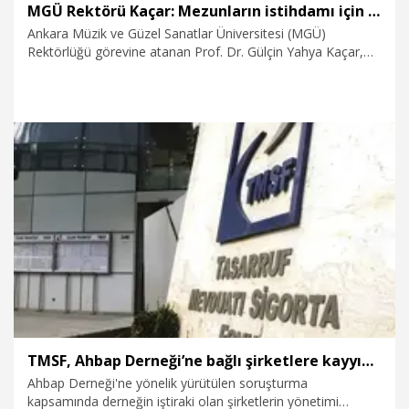
MGÜ Rektörü Kaçar: Mezunların istihdamı için 4 bakanlıkla çalışma yapacağız
Ankara Müzik ve Güzel Sanatlar Üniversitesi (MGÜ)
Rektörlüğü görevine atanan Prof. Dr. Gülçin Yahya Kaçar,
aynı zamanda Cumhurbaşkanlığı Kültür Sanat Politikaları
Kurulu üyesi olduğunu belirterek, sanat eğitimi alan
mezunların istihdamını artırmaya yönelik projeler
geliştireceklerini, 4 bakanlıkla çalışma yapacaklarını bildirdi.
29.07.2026
Gündem
TMSF, Ahbap Derneği’ne bağlı şirketlere kayyım olarak atandı
Ahbap Derneği'ne yönelik yürütülen soruşturma
kapsamında derneğin iştiraki olan şirketlerin yönetimi