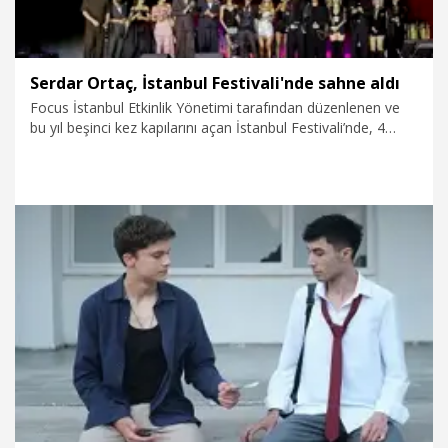
Serdar Ortaç, İstanbul Festivali'nde sahne aldı
Focus İstanbul Etkinlik Yönetimi tarafından düzenlenen ve
bu yıl beşinci kez kapılarını açan İstanbul Festivali’nde, 4
Ağustos’ta Serdar Ortaç’ın sevilen şarkıları ünlü isimlerin
yorumlarıyla müzikseverlerle buluştu. Festivalin dördüncü
gününde düzenlenen gecede binlerce kişi hit parçalara hep
bir ağızdan eşlik etti.
5.08.2026
Kültür&Sanat