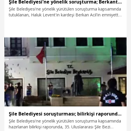
Şile Belediyesi'ne yönelik soruşturma; Berkant Acil'in ifadesi ortaya çıktı
Şile Belediyesi'ne yönelik yürütülen soruşturma kapsamında
tutuklanan, Haluk Levent'in kardeşi Berkan Acil'in emniyette
verdiği ifade ortaya çıktı. Acil ifadesinde, "Şile Bezi
Festivali’nde ihaleyi Sur Müzik aldı. Ödemelerin hiçbirinde yer
almadım, hiçbir sanatçıya para ödemedik. Bilirkişi raporunda
yer alan farkın ise sanatçılara Sur Müzik tarafından elden
yapılan ödemelerden kaynaklandığını düşünüyorum. Abim
Haluk Levent, söz konusu 1,5 milyon doların bir gün şirket
hesabında kalmasını, daha sonra da Yeliz Kaya'nın hesabına
23.07.2026
Gündem
gönderilmesini istedi. Ben de bu nedenle gönderdim" dedi.
Şile Belediyesi soruşturması; bilirkişi raporunda Ahbap Derneği detayı
Şile Belediyesi'ne yönelik yürütülen soruşturma kapsamında
hazırlanan bilirkişi raporunda, 35. Uluslararası Şile Bezi