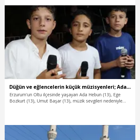
9.08.2026
Kültür&Sanat
Düğün ve eğlencelerin küçük müzisyenleri; Ada-Ege-Umut
Erzurum'un Oltu ilçesinde yaşayan Ada Hebun (13), Ege
Bozkurt (13), Umut Başar (13), müzik sevgileri nedeniyle
düğün ve eğlencelerin vazgeçilmez ismi oldu. 7-8
yaşlarındayken mikrofonla tanışan ve düğünlerde sahneye
çıkan 3 arkadaş, yaklaşık 2 yıldır birlikte türkü söylüyor.