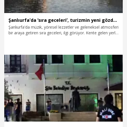
Şanlıurfa'da ‘sıra geceleri’, turizmin yeni gözdesi oldu
Şanlıurfa'da müzik, yöresel lezzetler ve geleneksel atmosferi
bir araya getiren sıra geceleri, ilgi görüyor. Kente gelen yerli
ve yabancı turistler, gündüzleri tarihi mekanları ziyaret
ediyor, akşamları da sıra gecelerine katılıyor. Programlara
katılan misafirler, Urfa türküleriyle eğlenirken, çiğ köfte
başta olmak üzere kebap çeşitlerini de tatma imkanı
buluyor.
26.07.2026
Foto Galeri