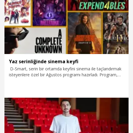
1.08.2026
Video
Yaz serinliğinde sinema keyfi
D-Smart, serin bir ortamda keyfini sinema ile taçlandırmak
isteyenlere özel bir Ağustos programı hazırladı. Program,
bin 264 farklı filmin yanı sıra iddialı diziler, yeni belgeseller ve
çocukların gözdesi çizgi içerikler ile izleyicileri seyir zevki
yüksek bir deneyime davet ediyor. �
1.08.2026
Kültür&Sanat