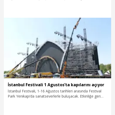
TMSF'ye devredildi; derneğin kendisine ise mevzuat gereği
TMSF dışından üç kişi mahkeme kararıyla kayyım olarak
atandı.
29.07.2026
Gündem
İstanbul Festivali 1 Agustos’ta kapılarını açıyor
İstanbul Festivali, 1-16 Ağustos tarihleri arasında Festival
Park Yenikapı’da sanatseverlerle buluşacak. Etkinliğe geri
sayım sürerken hazırlıkların da sonuna gelindi. Dünyaca ünlü
uluslararası sanatçılar ile Türk müziğinin önde gelen
isimlerini aynı sahnede buluşturan festival, bu yazın dikkat