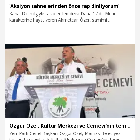
‘Aksiyon sahnelerinden önce rap dinliyorum’
Kanal D'nin ilgiyle takip edilen dizisi Daha 17'de Metin
karakterine hayat veren Ahmetcan Özer, samimi
açıklamalarda bulundu. Metin'in cesareti ve dostluğundan
etkilendiğini söyleyen genç oyuncu, karaktere hazırlanırken
aksiyon sahneleri öncesinde rap müzik dinlediğini anlattı.
4.08.2026
Kültür&Sanat
Özgür Özel, Kültür Merkezi ve Cemevi’nin temel atma törenine katıldı
Yeni Parti Genel Başkanı Özgür Özel, Mamak Belediyesi
tarafından yapılacak Kültür Merkezi ve Cemevi’nin temel