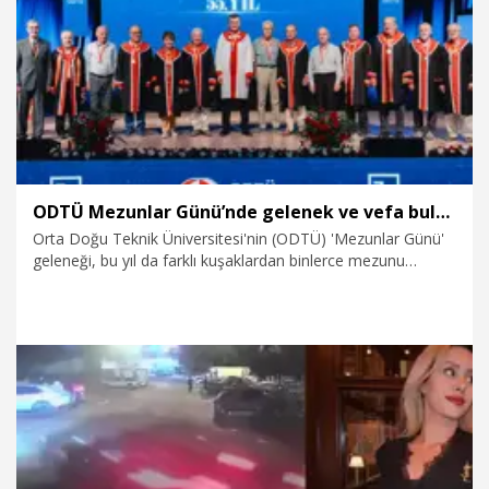
21.07.2026
Eğitim
ODTÜ Mezunlar Günü’nde gelenek ve vefa buluştu
Orta Doğu Teknik Üniversitesi'nin (ODTÜ) 'Mezunlar Günü'
geleneği, bu yıl da farklı kuşaklardan binlerce mezunu
kampüste buluşturdu. Bu yıl 70'inci kuruluş yılını kutlayan
ODTÜ’de gün boyunca düzenlenen etkinlikler, üniversitenin
güçlü mezun ağı ve kuşaktan kuşağa aktarılan kurum
kültürünü bir kez daha gözler önüne serdi.
19.07.2026
Eğitim