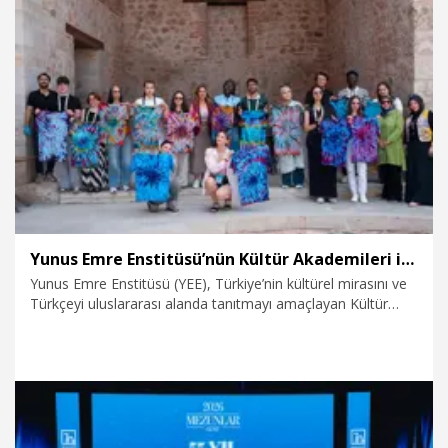
23.07.2026
Gündem
Yunus Emre Enstitüsü’nün Kültür Akademileri ile Türkçe ve Türkoloji Yaz Okulları başladı
Yunus Emre Enstitüsü (YEE), Türkiye’nin kültürel mirasını ve
Türkçeyi uluslararası alanda tanıtmayı amaçlayan Kültür
Akademileri ile Türkçe ve Türkoloji Yaz Okulları’nı bu yıl da
başlattı. Programlar kapsamında dünyanın farklı ülkelerinden
sanatçılar, araştırmacılar ve öğrenciler, yaz boyunca
Türkiye’de bir araya gelecek.