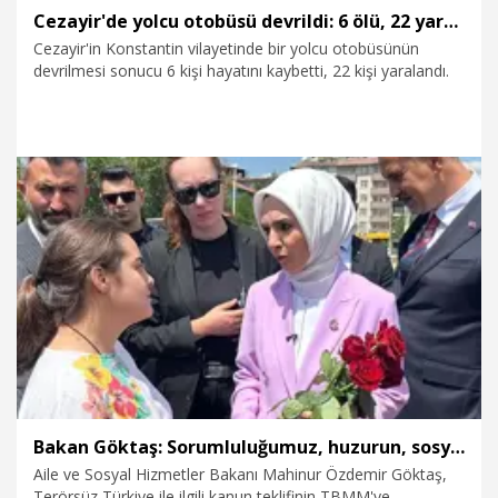
Cezayir'de yolcu otobüsü devrildi: 6 ölü, 22 yaralı
Cezayir'in Konstantin vilayetinde bir yolcu otobüsünün
devrilmesi sonucu 6 kişi hayatını kaybetti, 22 kişi yaralandı.
6.08.2026
Dünya
Bakan Göktaş: Sorumluluğumuz, huzurun, sosyal dayanışmayla daha da güçlenmesini sağlamaktır
Aile ve Sosyal Hizmetler Bakanı Mahinur Özdemir Göktaş,
Terörsüz Türkiye ile ilgili kanun teklifinin TBMM'ye