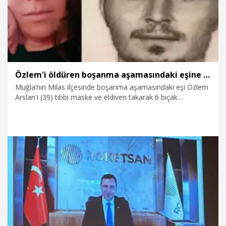
Özlem'i öldüren boşanma aşamasındaki eşine ilk duruşmada ağırlaştırılmış müebbet verildi
Muğla’nın Milas ilçesinde boşanma aşamasındaki eşi Özlem
Arslan'ı (39) tıbbi maske ve eldiven takarak 6 bıçak
darbesiyle öldüren Nihat Arslan (39), yargılandığı ilk
duruşmada ağırlaştırılmış müebbet hapis cezasına çarptırıldı.
6.08.2026
Gündem