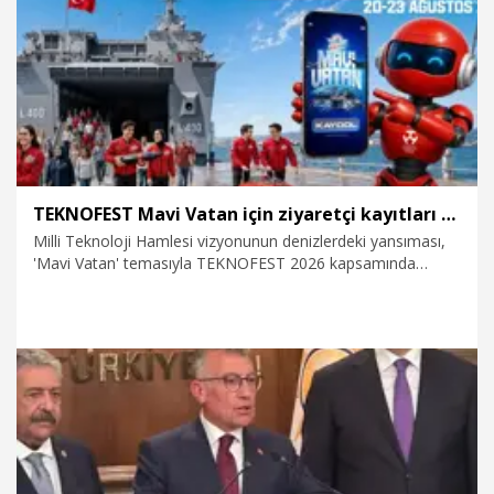
6.08.2026
Politika
TEKNOFEST Mavi Vatan için ziyaretçi kayıtları başladı
Milli Teknoloji Hamlesi vizyonunun denizlerdeki yansıması,
'Mavi Vatan' temasıyla TEKNOFEST 2026 kapsamında
düzenlenecek TEKNOFEST Mavi Vatan için ziyaretçi kayıtları
başladı. 20-23 Ağustos’ta Gölcük Tersanesi Komutanlığı’nda
gerçekleştirilecek etkinlikte, denizcilik ruhunu yakından
keşfetme fırsatı sunuluyor. Katılımın ücretsiz olduğu
TEKNOFEST Mavi Vatan’da çevrim içi kayıt yaptırılabiliyor.
5.08.2026
Teknoloji