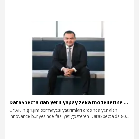
bir araya geldi.
6.08.2026
Politika
DataSpecta'dan yerli yapay zeka modellerine yatırım
OYAK'ın girişim sermayesi yatırımları arasında yer alan
Innovance bünyesinde faaliyet gösteren DataSpecta'da 80
mühendisin, dört yıldır yerli büyük dil modelleri ve kurumsal
yapay zeka çözümleri geliştirdiği duyuruldu. Şirketin kendi
bünyesinde kurduğu GPU altyapısı ile bugüne kadar 10'un