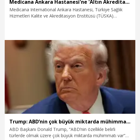
Medicana Ankara Hastanesi'ne 'Altın Akreditasyon Belgesi'
Medicana International Ankara Hastanesi, Türkiye Sağlık
Hizmetleri Kalite ve Akreditasyon Enstitüsü (TÜSKA)
tarafından Sağlıkta Akreditasyon Standartları (SAS)
kapsamında verilen Altın Akreditasyon Belgesi’ni almaya hak
kazandı.
6.08.2026
Sağlık-Yaşam
Trump: ABD’nin çok büyük miktarda mühimmatı var
ABD Başkanı Donald Trump, “ABD’nin özellikle belirli
türlerde olmak üzere çok büyük miktarda mühimmatı var”