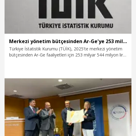
Merkezi yönetim bütçesinden Ar-Ge'ye 253 milyar 544 milyon lira harcandı
Türkiye İstatistik Kurumu (TÜİK), 2025'te merkezi yönetim
bütçesinden Ar-Ge faaliyetleri için 253 milyar 544 milyon lira
harcama yapılırken, 2026 yılı merkezi yönetim bütçesinde
Ar-Ge faaliyetleri için 308 milyar 568 milyon TL tahsis
edildiğini açıkladı.
6.08.2026
Ekonomi