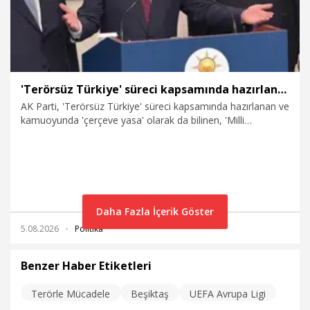
'Terörsüz Türkiye' süreci kapsamında hazırlanan kanun teklifi TBMM'de
AK Parti, 'Terörsüz Türkiye' süreci kapsamında hazırlanan ve
kamuoyunda 'çerçeve yasa' olarak da bilinen, 'Milli
Dayanışma ve Toplumsal Bütünleşmenin Güçlendirilmesine
Dair Kanun Teklifi'ni, TBMM Başkanlığına sundu.
Daha Fazla İçerik Göster
5.08.2026
Politika
Benzer Haber Etiketleri
Terörle Mücadele
Beşiktaş
UEFA Avrupa Ligi