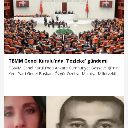
6.08.2026
Spor
TBMM Genel Kurulu'nda, 'Fezleke' gündemi
TBMM Genel Kurulu'nda Ankara Cumhuriyet Başsavcılığı'nın
Yeni Parti Genel Başkanı Özgür Özel ve Malatya Milletvekili
Veli Ağbaba'nın dokunulmazlıklarının kaldırılması için
hazırlanan fezlekelerin Adalet Bakanlığına gönderilmesinin
kamuoyuna yansıması ile ilgili siyasi parti grup
başkanvekilleri değerlendirmelerde bulundu.
6.08.2026
Politika