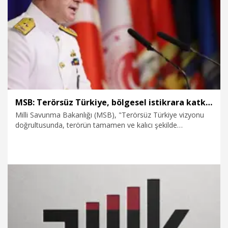
6.08.2026
Dünya
MSB: Terörsüz Türkiye, bölgesel istikrara katkı sunan stratejik bir vizyondur
Milli Savunma Bakanlığı (MSB), "Terörsüz Türkiye vizyonu
doğrultusunda, terörün tamamen ve kalıcı şekilde
gündemden çıkarılması yalnızca ülkemizin değil, bölgemizin
de barış, güvenlik ve istikrarına önemli katkılar sağlayacaktır.
Bu yönüyle Terörsüz Türkiye, ulusal güvenliği güçlendiren ve
bölgesel istikrara katkı sunan stratejik bir vizyondur"
açıklamasını yaptı.
6.08.2026
Gündem