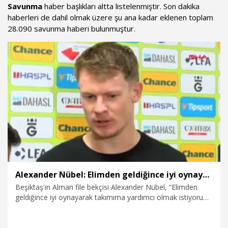
Savunma
haber başlıkları altta listelenmiştir. Son dakika
haberleri de dahil olmak üzere şu ana kadar eklenen toplam
28.090 savunma haberi bulunmuştur.
Alexander Nübel: Elimden geldiğince iyi oynayarak takımıma yardımcı olmak istiyorum
Beşiktaş'ın Alman file bekçisi Alexander Nübel, “Elimden
geldiğince iyi oynayarak takımıma yardımcı olmak istiyorum.
Oynadığımız oyun bir takım sporu, birlikte oynuyoruz. Ben
futbolu da bu yüzden seviyorum. Gol attığımız zaman
birlikte seviniyoruz. Gol yediğimiz ya da mağlup olduğumuz