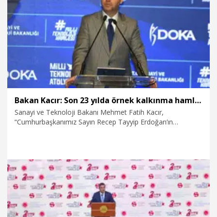
6.08.2026
Spor
Bakan Kacır: Son 23 yılda örnek kalkınma hamlesine imza attık
Sanayi ve Teknoloji Bakanı Mehmet Fatih Kacır,
“Cumhurbaşkanımız Sayın Recep Tayyip Erdoğan’ın
liderliğinde, son 23 yılda örnek kalkınma hamlesine imza
attık. Ülkemizin gücüne güç katan, Türkiye’yi her alanda
dünyada hak ettiği noktaya yaklaştıran yatırımları ve
projeleri hayata geçirdik” diyerek, 23 yılda imalat sanayi
katma değerinin 250 milyar doların üzerine, ihracatın da 278
milyar dolara çıkarıldığını söyledi.
6.08.2026
Politika