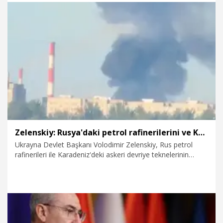
üzerinde yapay zeka ürünü ve çözümü hayata geçirildiği
kaydedildi.
6.08.2026
Ekonomi
Zelenskiy: Rusya'daki petrol rafinerilerini ve Karadeniz'deki devriye teknelerini vurduk
Ukrayna Devlet Başkanı Volodimir Zelenskiy, Rus petrol
rafinerileri ile Karadeniz'deki askeri devriye teknelerinin
Ukrayna güçleri tarafından vurulduğunu bildirdi.