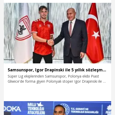
izlerine ilişkin araştırma yapılıp, Adli Tıp raporunun da
dosyaya eklenmesi bekleniyor.
6.08.2026
Gündem
Samsunspor, Igor Drapinski ile 5 yıllık sözleşme imzaladı
Süper Lig ekiplerinden Samsunspor, Polonya ekibi Piast
Gliwice'de forma giyen Polonyalı stoper Igor Drapinski ile 5
yıllık sözleşme imzaladı.