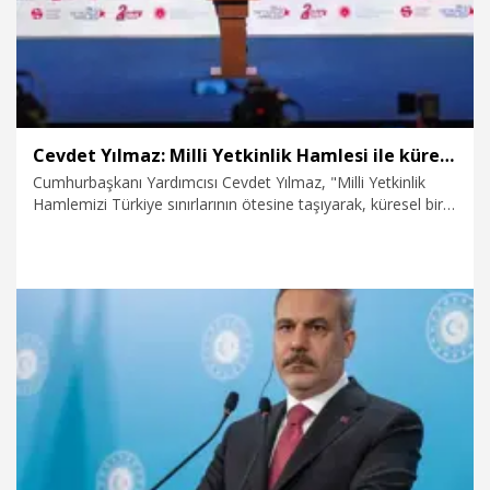
Cevdet Yılmaz: Milli Yetkinlik Hamlesi ile küresel bir yetenek ağı oluşturuyoruz Cevdet Yılmaz: Milli Yetkinlik Hamlesi ile küresel bir yetenek ağı oluşturuyoruz
Cumhurbaşkanı Yardımcısı Cevdet Yılmaz, "Milli Yetkinlik
Hamlemizi Türkiye sınırlarının ötesine taşıyarak, küresel bir
yetenek ağı oluşturuyoruz. Geçen yıl ihracatımız 10 milyar
doları aştı, dünyanın 11'inci ihracatçı ülkesi konumundayız.
Türkiye artık küresel bir oyuncu" dedi.
6.08.2026
Politika