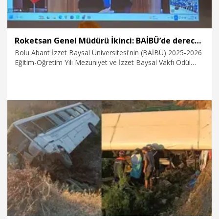
Roketsan Genel Müdürü İkinci: BAİBÜ’de dereceye giren mezunları işe alım sürecine dahil edeceğiz
Bolu Abant İzzet Baysal Üniversitesi'nin (BAİBÜ) 2025-2026
Eğitim-Öğretim Yılı Mezuniyet ve İzzet Baysal Vakfı Ödül
Törenine video konferans ile katılan ROKETSAN Genel
Müdürü Murat İkinci, üniversiteden dereceyle mezun olan
öğrencilerin ROKETSAN'ın işe alım süreçlerine doğrudan
dahil edileceğini açıkladı. İkinci, “Onları bizim ihtiyaç
duyduğumuz alanlarda insan kaynaklarımız üzerinden
kendileriyle temasa geçip inşallah işe alma sürecine dahil
edeceğiz” dedi.
6.08.2026
Gündem