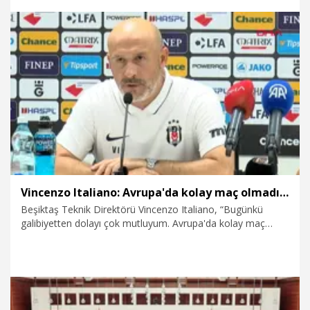
zamanlarda da birlikte üzülüyoruz. En önemlisi takım halinde
oynamak” dedi.
6.08.2026
Spor
Vincenzo Italiano: Avrupa'da kolay maç olmadığını gördük
Beşiktaş Teknik Direktörü Vincenzo Italiano, “Bugünkü
galibiyetten dolayı çok mutluyum. Avrupa'da kolay maç
olmadığını gördük. Çok önemli bir galibiyet aldık. İkinci maçı
da çalışmamız lazım. İyi yaptığımız şeyler vardı ama bazı
hatalar da yaptığımızı söyleyebilirim. Bu takımın çok büyük
potansiyeli var. Daha ileri gidebilir. İkinci maça
hazırlanmamız, kazanmamız ve tur atlamamız gerekiyor”
dedi.