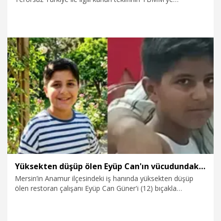
sunulduğunu belirterek, "Terörün sona ermesi, ailelerin
güçlenmesi, toplumsal barışın daha kalıcı hale gelmesi
demek. Bakanlık olarak hedefimiz; çocukların güvenle
büyüdüğü, ailelerin geleceğe umutla baktığı 'Türkiye Yüzyılı'nı
inşa etmektir. Sorumluluğumuz, huzurun sosyal
dayanışmayla daha da güçlenmesini sağlamaktır" dedi.
6.08.2026
Politika
Yüksekten düşüp ölen Eyüp Can'ın vücudundaki kesi izleri araştırılıyor
Mersin’in Anamur ilçesindeki iş hanında yüksekten düşüp
ölen restoran çalışanı Eyüp Can Güner'i (12) bıçakla
kovaladığı öne sürülen tutuklu sanık Necmettin Ulaş’ın (25)
yargılandığı davanın duruşması, dosyadaki eksiklerin
tamamlanması için ertelendi. Güner'in vücudundaki kesi