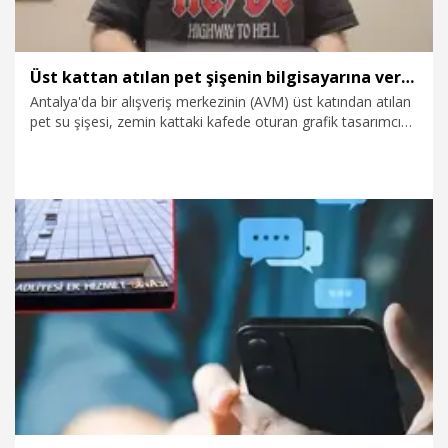
Üst kattan atılan pet şişenin bilgisayarına verdiği zararı karşılamayan AVM'den şikayetçi oldu
Antalya'da bir alışveriş merkezinin (AVM) üst katından atılan
pet su şişesi, zemin kattaki kafede oturan grafik tasarımcı
Cem Yapa'nın (48) diz üstü bilgisayarına isabet etti.
Bilgisayarı kullanılamaz hale gelen Yapa, 90 bin liraya varan
zararı karşılamayan AVM yönetiminden şikayetçi olup,
Tüketici Hakem Heyeti'ne başvurdu.
16.05.2026
Gündem