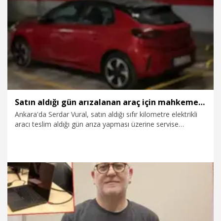
2.06.2026
Gündem
Satın aldığı gün arızalanan araç için mahkemeye başvurdu
Ankara'da Serdar Vural, satın aldığı sıfır kilometre elektrikli
aracı teslim aldığı gün arıza yapması üzerine servise
götürdü. Vural, 1 yıldır serviste bulunan aracı ile ilgili tüketici
mahkemesinde 'Ayıplı mal' davası açıp, aracın yenisiyle
değiştirilmesi ve tazminat talebinde bulundu.
18.05.2026
Gündem