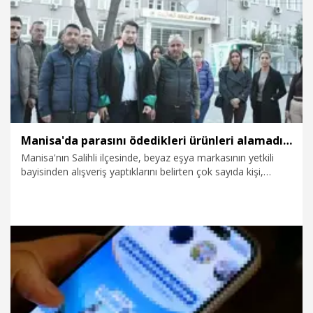
4.04.2026
Politika
Manisa'da parasını ödedikleri ürünleri alamadıkları iddiasıyla şikayetçi oldular
Manisa'nın Salihli ilçesinde, beyaz eşya markasının yetkili
bayisinden alışveriş yaptıklarını belirten çok sayıda kişi,
ödeme yapmalarına rağmen ürünlerini teslim alamadıkları
iddiasıyla polise şikayetçi oldu. İş yerinin ise kapalı olduğu
belirtildi.
28.03.2026
Gündem