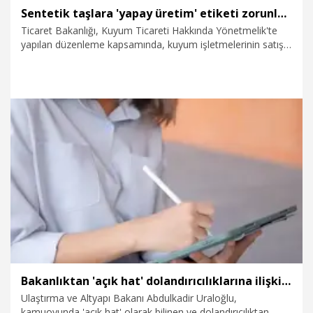
Sentetik taşlara 'yapay üretim' etiketi zorunlu oldu
Ticaret Bakanlığı, Kuyum Ticareti Hakkında Yönetmelik'te
yapılan düzenleme kapsamında, kuyum işletmelerinin satışa
sundukları sentetik kıymetli taş içeren ürünlerin etiketlerinde;
'sentetik', 'laboratuvar üretimi' ve 'yapay üretim'
ibarelerinden en az birine açıkça yer verilmesini zorunlu hale
getirdi.
24.06.2026
Gündem
Bakanlıktan 'açık hat' dolandırıcılıklarına ilişkin düzenleme
Ulaştırma ve Altyapı Bakanı Abdulkadir Uraloğlu,
kamuoyunda 'açık hat' olarak bilinen ve dolandırıcılıktan