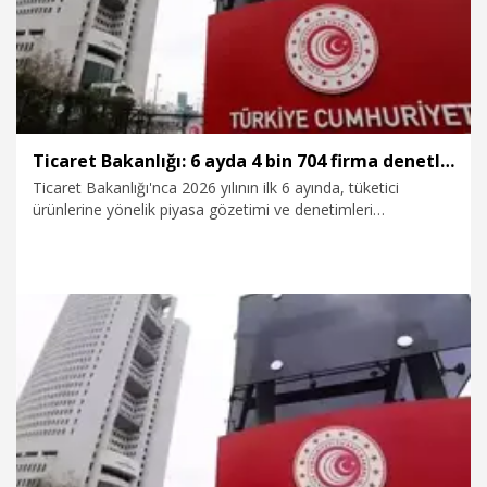
Ticaret Bakanlığı: 6 ayda 4 bin 704 firma denetlendi
Ticaret Bakanlığı'nca 2026 yılının ilk 6 ayında, tüketici
ürünlerine yönelik piyasa gözetimi ve denetimleri
kapsamında, 4 bin 704 firmada denetim gerçekleştirdi;
sorumlulara toplam 8,6 milyon TL idari para cezası
uygulandı.
21.07.2026
Ekonomi