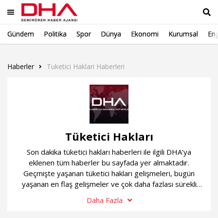
Gündem
Politika
Spor
Dünya
Ekonomi
Kurumsal
Eng
Ara
Haberler
Tuketici Haklari Haberleri
Tüketici Hakları
Son dakika tüketici hakları haberleri ile ilgili DHA'ya
eklenen tüm haberler bu sayfada yer almaktadır.
Geçmişte yaşanan tüketici hakları gelişmeleri, bugün
yaşanan en flaş gelişmeler ve çok daha fazlası sürekli
güncel olan tüketici hakları haber sayfamızda...
Daha Fazla