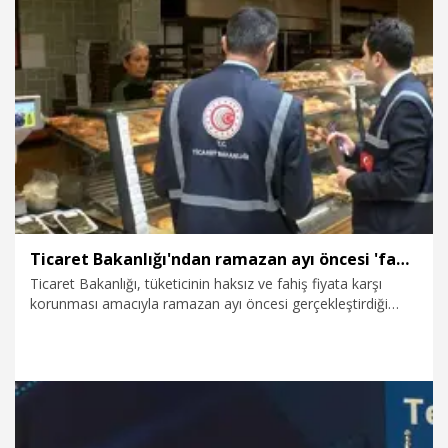
ve savaşın getirdiği riskler havacılıkta kalıcı değişikliklere yol
açabilir” dedi.
5.03.2026
Gündem
Ticaret Bakanlığı'ndan ramazan ayı öncesi 'fahiş fiyat' denetimi
Ticaret Bakanlığı, tüketicinin haksız ve fahiş fiyata karşı
korunması amacıyla ramazan ayı öncesi gerçekleştirdiği
denetimlerine devam etti. Bakanlık ekipleri, bu kapsamda
Ankara'daki marketleri denetledi.