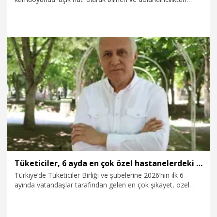
terör suçlarına kadar birçok yasa dışı faaliyette kullanılan
sahte hatların önlenmesine yönelik yeni düzenlemeleri
duyurdu.
11.06.2026
Gündem
Tüketiciler, 6 ayda en çok özel hastanelerdeki fark ücretlerini şikayet etti
Türkiye’de Tüketiciler Birliği ve şubelerine 2026’nın ilk 6
ayında vatandaşlar tarafından gelen en çok şikayet, özel
hastanelerdeki fark ücretleri oldu. Özel hastane şikayetlerini
sırasıyla tüketici hakem heyeti ve güzellik merkezleri takip
etti.