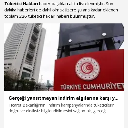
Tüketici Hakları
haber başlıkları altta listelenmiştir. Son
dakika haberleri de dahil olmak üzere şu ana kadar eklenen
toplam 226 tuketici haklari haberi bulunmuştur.
Gerçeği yansıtmayan indirim algılarına karşı yönetmelik 1 Ağustos'ta yürürlükte
Ticaret Bakanlığı'nın, indirim kampanyalarında tüketicilerin
doğru ve eksiksiz bilgilendirilmesini sağlamak, gerçeği
yansıtmayan indirim algılarının önüne geçmek ve reklam
uygulamalarında şeffaflığı artırmaya yönelik yönetmeliği 1
Ağustos'ta yürürlüğe girecek.