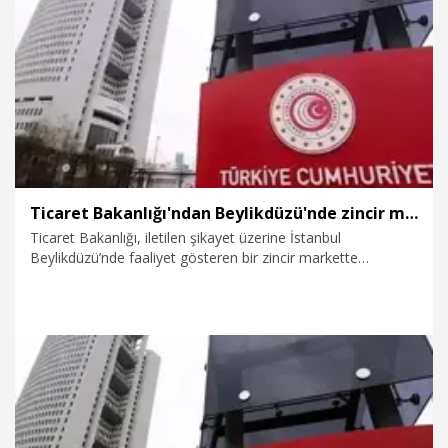
28.07.2026
Ekonomi
Ticaret Bakanlığı'ndan Beylikdüzü'nde zincir markette yapılan denetime ilişkin açıklama
Ticaret Bakanlığı, iletilen şikayet üzerine İstanbul
Beylikdüzü’nde faaliyet gösteren bir zincir markette
gerçekleştirilen denetimde, mevzuata aykırılık tespit edilen
ürünler için idari yaptırım uygulandığını açıkladı.
23.07.2026
Politika