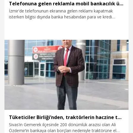
Telefonuna gelen reklamla mobil bankacılık üzerinden dolandırıldı, banka tazminat ödeyecek
İzmir'de telefonunun ekranına gelen reklamı kapatmak
isterken bilgisi dışında banka hesabından para ve kredi
çekilerek toplam 273 bin 537 lira dolandırılan S.P., konuyu
yargıya taşıdı. İzmir 6'ncı Tüketici Mahkemesi, söz konusu
olayda bankanın üzerine düşen yükümlülükleri yerine
getirmediği gerekçesiyle yüzde 70 oranında kusurlu
olduğuna karar verip, tazminat ödemesine hükmetti.
25.04.2026
Gündem
Tüketiciler Birliği’nden, traktörlerin haczine tepki
Sivas’ın Gemerek ilçesinde 200 dönümlük arazisi olan Ali
Özdemir’in bankaya olan borçları nedeniyle traktörüne el