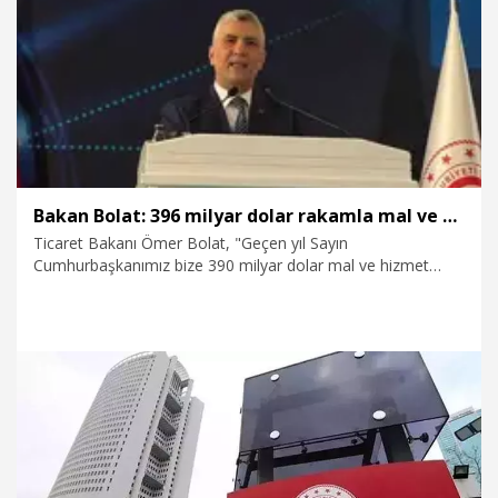
4.02.2026
Gündem
Bakan Bolat: 396 milyar dolar rakamla mal ve hizmet ihracat hedefini aştık
Ticaret Bakanı Ömer Bolat, "Geçen yıl Sayın
Cumhurbaşkanımız bize 390 milyar dolar mal ve hizmet
ihracat hedefi belirlemişti. Biz 396 milyar dolar rakamla bu
mal ve hizmet ihracat hedefini aştık. 400 milyar dolar sınırına
yaklaştık" dedi.
26.01.2026
Ekonomi