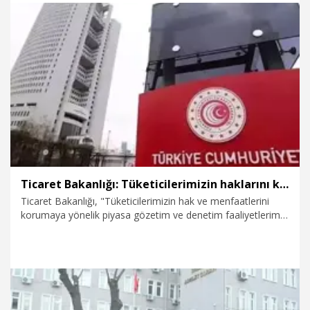
karşı vatandaşları dikkatli olmaya çağırdı.
17.04.2026
Gündem
Ticaret Bakanlığı: Tüketicilerimizin haklarını korumaya yönelik denetim faaliyetlerimizi ülke genelinde sürdürmekteyiz
Ticaret Bakanlığı, "Tüketicilerimizin hak ve menfaatlerini
korumaya yönelik piyasa gözetim ve denetim faaliyetlerimizi
ülke genelinde kesintisiz ve kararlılıkla sürdürmekteyiz"
açıklamasında bulundu.