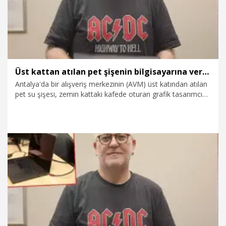
Üst kattan atılan pet şişenin bilgisayarına verdiği zararı karşılamayan AVM'den şikayetçi oldu
Antalya'da bir alışveriş merkezinin (AVM) üst katından atılan
pet su şişesi, zemin kattaki kafede oturan grafik tasarımcı
Cem Yapa'nın (48) diz üstü bilgisayarına isabet etti.
Bilgisayarı kullanılamaz hale gelen Yapa, 90 bin liraya varan
zararı karşılamayan AVM yönetiminden şikayetçi olup,
Tüketici Hakem Heyeti'ne başvurdu.
16.05.2026
Video