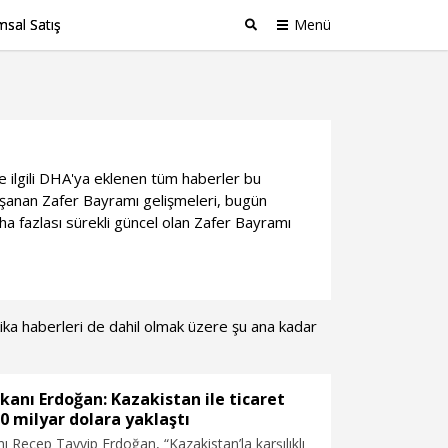
sal Satış
Menü
Ara
e ilgili DHA'ya eklenen tüm haberler bu
şanan Zafer Bayramı gelişmeleri, bugün
ha fazlası sürekli güncel olan Zafer Bayramı
akika haberleri de dahil olmak üzere şu ana kadar
anı Erdoğan: Kazakistan ile ticaret
 milyar dolara yaklaştı
Recep Tayyip Erdoğan, “Kazakistan’la karşılıklı