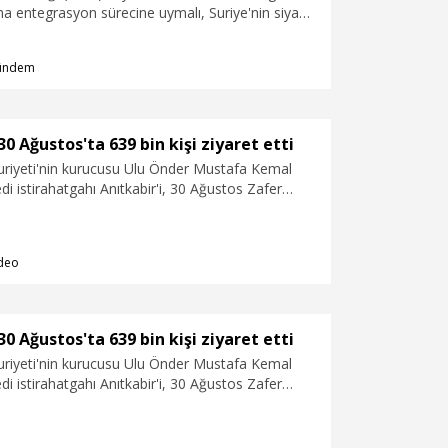
a entegrasyon sürecine uymalı, Suriye'nin siyasi
rak bütünlüğüne zarar verecek her türlü eylem ve
eçmelidir" açıklamasını yaptı.
ündem
30 Ağustos'ta 639 bin kişi ziyaret etti
riyeti'nin kurucusu Ulu Önder Mustafa Kemal
di istirahatgahı Anıtkabir'i, 30 Ağustos Zafer
9 bin 497 kişi ziyaret etti.
deo
30 Ağustos'ta 639 bin kişi ziyaret etti
riyeti'nin kurucusu Ulu Önder Mustafa Kemal
di istirahatgahı Anıtkabir'i, 30 Ağustos Zafer
9 bin 497 kişi ziyaret etti.