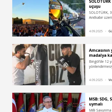
barış masalarına ev sahipliği yapan yegane
SOLOTÜRK k
ülkedir" dedi.
uçuşu
SOLOTÜRK, 30 
Anıtkabir üzeri
görüntülerini p
4.09.2025
G
Amcasının y
madalya kaz
Bingöl’de 12 
yönlendirmesiy
katıldığı 3 tur
şampiyonluğu e
4.09.2025
Vi
MSB: SDG, 
uymalı
Milli Savunma 