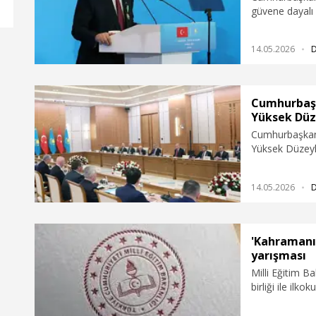
güvene dayalı 
geçtiğimiz yıl 
14.05.2026
Cumhurbaşk
Yüksek Düzey
Toplantısı'
Cumhurbaşkanı
Yüksek Düzeyli 
başkanlık etti.
14.05.2026
'Kahramanı
yarışması
Milli Eğitim B
birliği ile ilk
Mehmetçik ve 