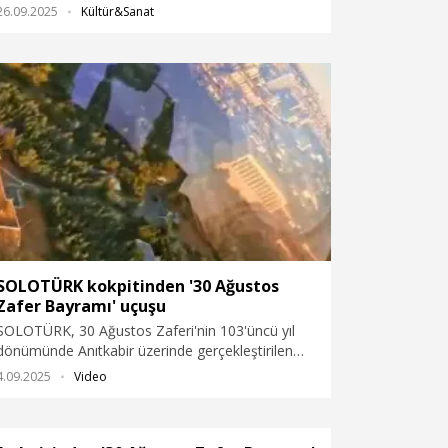
paylaştı. Kar tatillerinden sahil kaçamaklarına,
26.09.2025
Kültür&Sanat
şehir keşiflerinden gastronomi rotalarına uzanan
pek çok farklı seçenek sunan rehber, yılın resmi
tatil fırsatlarını en verimli şekilde değerlendirmek
isteyenler için bir yol haritası oluşturuyor.
SOLOTÜRK kokpitinden '30 Ağustos
Zafer Bayramı' uçuşu
SOLOTÜRK, 30 Ağustos Zaferi'nin 103'üncü yıl
dönümünde Anıtkabir üzerinde gerçekleştirilen
uçuşa ilişkin kokpit görüntülerini paylaştı.
4.09.2025
Video