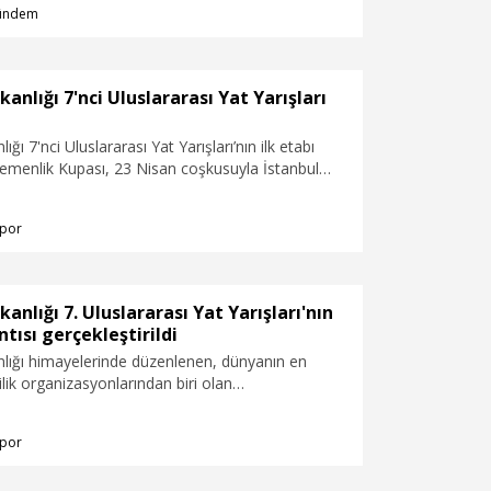
ündem
nlığı 7'nci Uluslararası Yat Yarışları
ı 7'nci Uluslararası Yat Yarışları’nın ilk etabı
gemenlik Kupası, 23 Nisan coşkusuyla İstanbul
art aldı. Toplam 14 ülkeden 500’ü aşkın
ldığı yarışta yelkenler, ardından Çanakkale’ye
por
ı.
nlığı 7. Uluslararası Yat Yarışları'nın
ntısı gerçekleştirildi
ığı himayelerinde düzenlenen, dünyanın en
cilik organizasyonlarından biri olan
ğı 7. Uluslararası Yat Yarışları, 23 Nisan’dan 29
tarihi bir rotada sporcuları ve deniz tutkunlarını
por
riyor. Cumhurbaşkanlığı himayelerinde, T.C. Kültür
nlığı ile T.C. Gençlik ve Spor Bakanlığı’nın