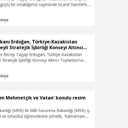
güçlü bir ortaklığımız sayesinde ticaret hacmimiz
sonu itibarıyla 10 milyar dolara yaklaştı” dedi.
Dünya
anı Erdoğan, Türkiye-Kazakistan
li Stratejik İşbirliği Konseyi Altıncı
na başkanlık etti
 Recep Tayyip Erdoğan, Türkiye-Kazakistan
Stratejik İşbirliği Konseyi Altıncı Toplantısı'na
Dünya
m Mehmetçik ve Vatan' konulu resim
akanlığı (MEB) ile Milli Savunma Bakanlığı (MSB) iş
okul ve ortaokul öğrencilerine yönelik, 'Kahramanım
Vatan' konulu resim yarışması düzenleniyor.