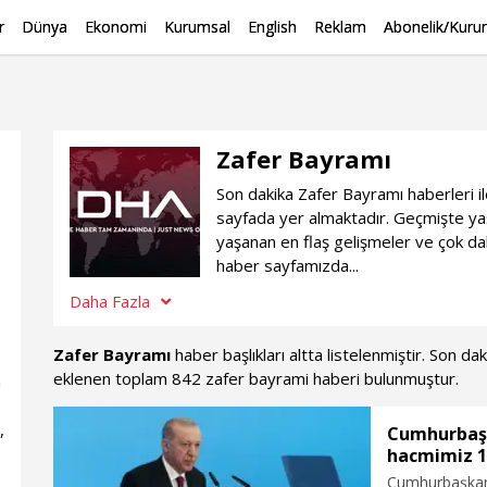
r
Dünya
Ekonomi
Kurumsal
English
Reklam
Abonelik/Kurum
Zafer Bayramı
Son dakika Zafer Bayramı haberleri il
sayfada yer almaktadır. Geçmişte ya
yaşanan en flaş gelişmeler ve çok da
haber sayfamızda...
Daha Fazla
Zafer Bayramı
haber başlıkları altta listelenmiştir. Son d
eklenen toplam 842 zafer bayrami haberi bulunmuştur.
n
,
Cumhurbaşk
hacmimiz 10
Cumhurbaşkanı 