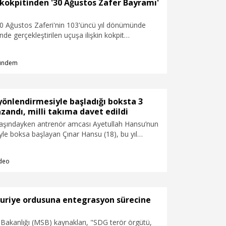
okpitinden '30 Ağustos Zafer Bayramı'
Ağustos Zaferi'nin 103'üncü yıl dönümünde
nde gerçekleştirilen uçuşa ilişkin kokpit
aylaştı.
ündem
önlendirmesiyle başladığı boksta 3
andı, milli takıma davet edildi
yaşındayken antrenör amcası Ayetullah Hansu’nun
le boksa başlayan Çınar Hansu (18), bu yıl
nuvanın 2’sinde 3’üncülük, birinde de bölge
lde etti. Hansu, milli takıma davet edildi.
deo
Suriye ordusuna entegrasyon sürecine
Bakanlığı (MSB) kaynakları, "SDG terör örgütü,