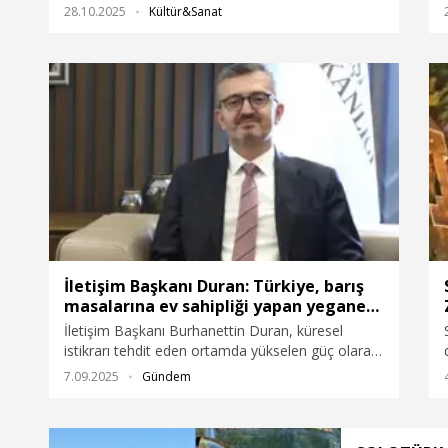
getirerek bir kutlamaya hazırlanıyor. Saat 17.00’de
28.10.2025
Kültür&Sanat
kapılarını açacak etkinlik, DJ performansları ve
Ozbi konseriyle devam edecek.
İletişim Başkanı Duran: Türkiye, barış
masalarına ev sahipliği yapan yegane
ülkedir
İletişim Başkanı Burhanettin Duran, küresel
istikrarı tehdit eden ortamda yükselen güç olarak
Türkiye'nin, bölgede ve dünyada sorunların
7.09.2025
Gündem
çözümünde aktif rol oynadığını ifade ederek,
"İstikrar ve düzen sağlamayı önceleyen
politikalarıyla Türkiye, tüm taraflarla görüşen ve