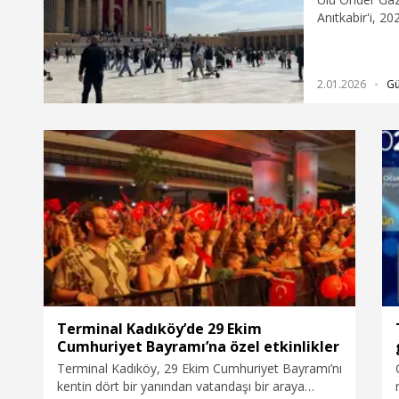
çalışması, öze
Anıtkabir'i, 20
tamamıyla tav
Anıtkabir’i, 20
atmış olan siya
düzenlemeler 
müzakere edec
2.01.2026
G
bütün partiler
Türkiye için ön
şeyin bittiği 
dönemine ihtiy
Terminal Kadıköy’de 29 Ekim
Cumhuriyet Bayramı’na özel etkinlikler
Terminal Kadıköy, 29 Ekim Cumhuriyet Bayramı’nı
kentin dört bir yanından vatandaşı bir araya