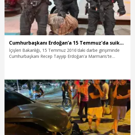
Cumhurbaşkanı Erdoğan’a 15 Temmuz'da suikast girişiminde bulunan FETÖ mensubu yakalandı
İçişleri Bakanlığı, 15 Temmuz 2016'daki darbe girişiminde
Cumhurbaşkanı Recep Tayyip Erdoğan'a Marmaris'te
suikast girişiminde bulunan ve kırmızı bültenle aranan FETÖ
mensubu B.K’nin Afyonkarahisar'da yakalandığını duyurdu.
1.08.2026
Gündem