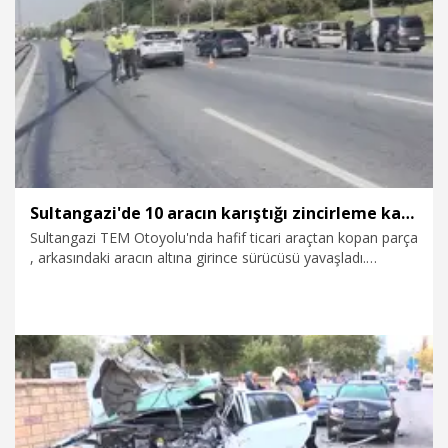
8.08.2026
Video
Sultangazi'de 10 aracın karıştığı zincirleme kaza
Sultangazi TEM Otoyolu'nda hafif ticari araçtan kopan parça
, arkasındaki aracın altına girince sürücüsü yavaşladı.
Yavaşlayan aracın arkasından gelen 10 araç ise birbirine
çarptı. Zincirleme kaza nedeniyle 3 şerit trafiğe kapatılınca,
uzun araç kuyruğu oluştu.
8.08.2026
Gündem