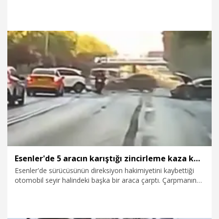
23.07.2026
Gündem
Esenler'de 5 aracın karıştığı zincirleme kaza kamerada: 3 yaralı
Esenler'de sürücüsünün direksiyon hakimiyetini kaybettiği
otomobil seyir halindeki başka bir araca çarptı. Çarpmanın
şiddetiyle savrulan otomobil, bu sırada yolda ilerleyen
otomobillere çarparak durabildi. 5 aracın karıştığı zincirleme
kazada 3 kişi yaralandı. Yaralılar olay yerindeki ilk