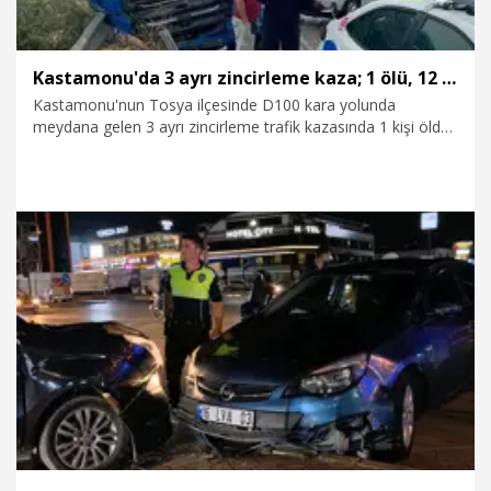
Kastamonu'da 3 ayrı zincirleme kaza; 1 ölü, 12 yaralı
Kastamonu'nun Tosya ilçesinde D100 kara yolunda
meydana gelen 3 ayrı zincirleme trafik kazasında 1 kişi öldü,
12 kişi yaralandı.
25.07.2026
Foto Galeri