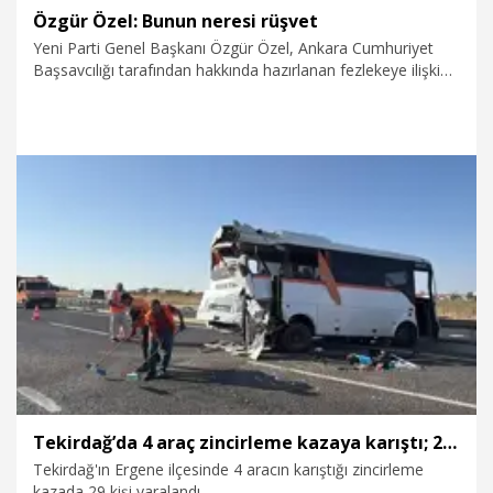
Özgür Özel: Bunun neresi rüşvet
Yeni Parti Genel Başkanı Özgür Özel, Ankara Cumhuriyet
Başsavcılığı tarafından hakkında hazırlanan fezlekeye ilişkin,
"Kurultaya giderken masraflara ortak olmak için ‘Para
verdim’ diyor adam. Vermedi de lanet olsun. Varsayınız ki
vermiştir. Birbirimize verdik biz, para birleştirdik. Araç
kiraladık falan. Farz edin ki vermiştir. Bunun neresi rüşvet?"
dedi.
6.08.2026
Politika
Tekirdağ’da 4 araç zincirleme kazaya karıştı; 29 yaralı
Tekirdağ'ın Ergene ilçesinde 4 aracın karıştığı zincirleme
kazada 29 kişi yaralandı.