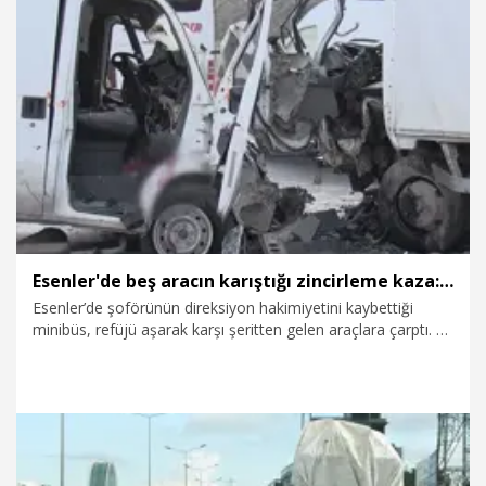
müdahalelerinin ardından ambulansla hastaneye kaldırılırken
kaza anı araç kamerasına yansıdı.
19.07.2026
Gündem
Esenler'de beş aracın karıştığı zincirleme kaza: 3 yaralı
Esenler’de şoförünün direksiyon hakimiyetini kaybettiği
minibüs, refüjü aşarak karşı şeritten gelen araçlara çarptı. 5
aracın karıştığı zincirleme kazada yaralanan 3 kişi
ambulansla hastaneye kaldırıldı.