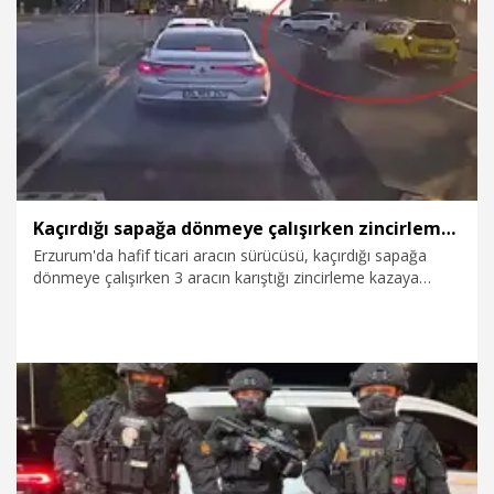
4.08.2026
Foto Galeri
Kaçırdığı sapağa dönmeye çalışırken zincirleme kazaya neden oldu; o anlar kamerada
Erzurum'da hafif ticari aracın sürücüsü, kaçırdığı sapağa
dönmeye çalışırken 3 aracın karıştığı zincirleme kazaya
neden oldu. Kaza, bir başka aracın kamerasına yansıdı.
3.08.2026
Gündem