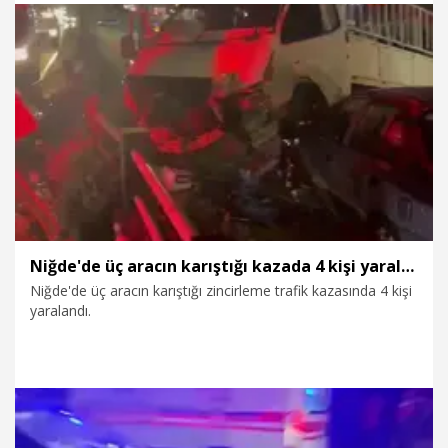
olarak aranan baba Uğur Şimşek'e ait olduğu kesinleşti.
Uğur Şimşek'in eşi ve öldürülen çocukların annesi Ayşegül
Şimşek, "Sorumluluğu olan herkesten, şikayetçiyim" dedi.
30.07.2026
Gündem
Niğde'de üç aracın karıştığı kazada 4 kişi yaralandı
Niğde'de üç aracın karıştığı zincirleme trafik kazasında 4 kişi
yaralandı.