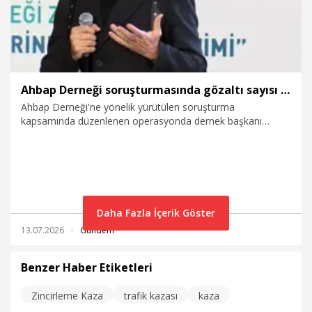
Ahbap Derneği soruşturmasında gözaltı sayısı 22'ye yükseldi
Ahbap Derneği'ne yönelik yürütülen soruşturma
kapsamında düzenlenen operasyonda dernek başkanı
şarkıcı Haluk Levent'in de aralarında bulunduğu 18 kişi
gözaltına alındı. Çalışmaların devamında 4 şüphelinin daha
yakalanmasıyla toplam gözaltı sayısı 22'ye yükseldi.
Daha Fazla İçerik Göster
13.07.2026
Gündem
Benzer Haber Etiketleri
Zincirleme Kaza
trafik kazası
kaza