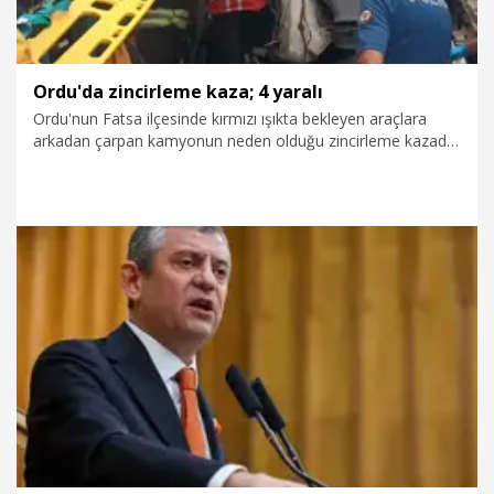
Ordu'da zincirleme kaza; 4 yaralı
Ordu'nun Fatsa ilçesinde kırmızı ışıkta bekleyen araçlara
arkadan çarpan kamyonun neden olduğu zincirleme kazada
4 kişi yaralandı.
7.08.2026
Foto Galeri