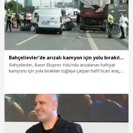
14.07.2026
Gündem
Bahçelievler'de arızalı kamyon için yolu bırakılan tuğla zincirleme kazaya neden oldu: 1 ölü
Bahçelievler, Basın Ekspres Yolu'nda arızalanan hafriyat
kamyonu için yola bırakılan tuğlaya çarpan hafif ticari araç,
sürücüsünün direksiyon hakimiyetini kaybetmesi üzerine
kazaya karıştı. Hafriyat kamyonuna çarpan araca arkadan
gelen başka bir hafif ticari aracın da çarpması sonucu
meydana gelen zincirleme kazada sürücü Metin Sayılı
hayatını kaybetti.
14.07.2026
Gündem