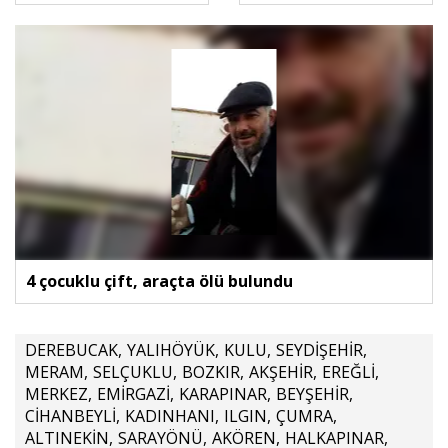
4 çocuklu çift, araçta ölü bulundu
DEREBUCAK
,
YALIHÖYÜK
,
KULU
,
SEYDİŞEHİR
,
MERAM
,
SELÇUKLU
,
BOZKIR
,
AKŞEHİR
,
EREĞLİ
,
MERKEZ
,
EMİRGAZİ
,
KARAPINAR
,
BEYŞEHİR
,
CİHANBEYLİ
,
KADINHANI
,
ILGIN
,
ÇUMRA
,
ALTINEKİN
,
SARAYÖNÜ
,
AKÖREN
,
HALKAPINAR
,