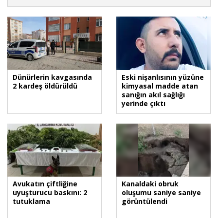
Dünürlerin kavgasında
Eski nişanlısının yüzüne
2 kardeş öldürüldü
kimyasal madde atan
sanığın akıl sağlığı
yerinde çıktı
Avukatın çiftliğine
Kanaldaki obruk
uyuşturucu baskını: 2
oluşumu saniye saniye
tutuklama
görüntülendi