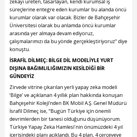
zekayı üreten, tasarlayan, kendi kurumsal iş
süreçlerine entegre eden kurumlar bu alanda öncü
kurumlar olarak var olacak. Bizler de Bahçeşehir
Üniversitesi olarak bu anlamda öncü kurumlar
arasında yer almaya devam ediyoruz,
çalışmalarımızı da bu yönde gerçekleştiriyoruz" diye
konuştu.
İSRAFİL DİLMEÇ: BİLGE DİL MODELİYLE YURT
DIŞINA BAĞIMLILIĞIMIZIN KESİLDİĞİ BİR
GÜNDEYİZ
Zirvede vitrine çıkarılan yerli yapay zeka modeli
‘Bilge’ ve açıklanan 4 yıllık plan hakkında konuşan
Bahçeşehir Koleji’nden BK Mobil A.Ş. Genel Müdürü
İsrafil Dilmeç ise, “Bugün Türkiye için önemli
devrimlerden bir tanesi olduğunu düşünüyorum.
Türkiye Yapay Zeka Hamlesi'nin önümüzdeki 4 yıl
içerisindeki planı açıklandı. Bu 4 plan, 4 çerçeveye