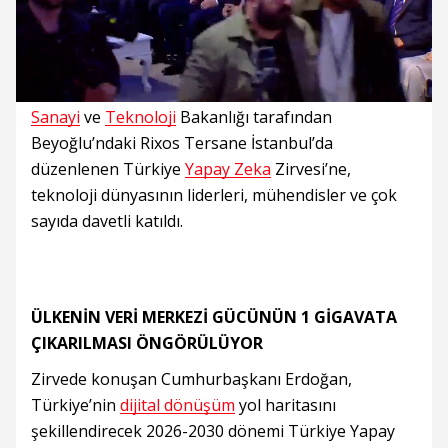
Süre
Toplam
Süre
/
Yükleniyor
Yüklendi
:
:
0%
0%
Sanayi
ve
Teknoloji
Bakanlığı tarafından
Beyoğlu’ndaki Rixos Tersane İstanbul’da
düzenlenen Türkiye
Yapay Zeka
Zirvesi’ne,
teknoloji dünyasının liderleri, mühendisler ve çok
sayıda davetli katıldı.
ÜLKENİN VERİ MERKEZİ GÜCÜNÜN 1 GİGAVATA
ÇIKARILMASI ÖNGÖRÜLÜYOR
Zirvede konuşan Cumhurbaşkanı Erdoğan,
Türkiye’nin
dijital dönüşüm
yol haritasını
şekillendirecek 2026-2030 dönemi Türkiye Yapay