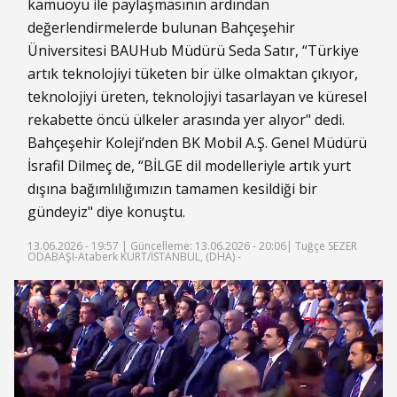
kamuoyu ile paylaşmasının ardından
değerlendirmelerde bulunan Bahçeşehir
Üniversitesi BAUHub Müdürü Seda Satır, “Türkiye
artık teknolojiyi tüketen bir ülke olmaktan çıkıyor,
teknolojiyi üreten, teknolojiyi tasarlayan ve küresel
rekabette öncü ülkeler arasında yer alıyor" dedi.
Bahçeşehir Koleji’nden BK Mobil A.Ş. Genel Müdürü
İsrafil Dilmeç de, “BİLGE dil modelleriyle artık yurt
dışına bağımlılığımızın tamamen kesildiği bir
gündeyiz" diye konuştu.
13.06.2026 - 19:57 |
Güncelleme: 13.06.2026 - 20:06
| Tuğçe SEZER
ODABAŞI-Ataberk KURT/İSTANBUL, (DHA) -