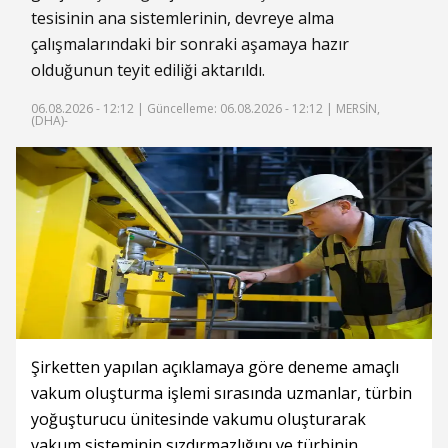
tesisinin ana sistemlerinin, devreye alma
çalışmalarındaki bir sonraki aşamaya hazır
olduğunun teyit ediliği aktarıldı.
06.08.2026 - 12:12 |
Güncelleme: 06.08.2026 - 12:12
| MERSİN,
(DHA)-
Şirketten yapılan açıklamaya göre deneme amaçlı
vakum oluşturma işlemi sırasında uzmanlar, türbin
yoğuşturucu ünitesinde vakumu oluşturarak
vakum sisteminin sızdırmazlığını ve türbinin