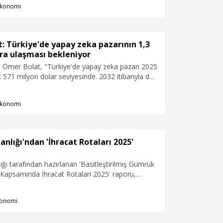
konomi
: Türkiye'de yapay zeka pazarının 1,3
ra ulaşması bekleniyor
ı Ömer Bolat, "Türkiye'de yapay zeka pazarı 2025
ık 571 milyon dolar seviyesinde. 2032 itibarıyla de
ara ulaşması beklenmektedir" dedi.
konomi
anlığı'ndan 'İhracat Rotaları 2025'
ığı tarafından hazırlanan 'Basitleştirilmiş Gümrük
apsamında İhracat Rotaları 2025' raporu,
onomi