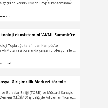
ta geçirilen Yarının Köyleri Projesi kapsamındaki
 Merkez, Denizli’nin Bozkurt ilçesine bağlı İnceler
ı. Yarının Köyleri Projesi; Türkiye genelinde
konomi
de dijital dönüşüm imkanları sunarak kırsal
tekliyor.
eknoloji ekosistemini 'AI/ML Summit'te
oloji Topluluğu tarafından Kampüs'te
en AI/ML zirvesi bu alanda çalışan profesyonelleri
irdi. Zirve kapsamında, modern yapay zekanın en
bul edilen ‘AI Agent’ teknolojilerinden Trendyol
urumsal
rafından geliştirilen yerli büyük dil modeline
k çok gelişme ve yenilik paylaşıldı.
syal Girişimcilik Merkezi törenle
 ve Borsalar Birliği (TOBB) ve Müstakil Sanayici
Derneği (MÜSİAD) iş birliğiyle Adıyaman Ticaret
ı bünyesinde kurulan Sosyal Girişimcilik
ılışı gerçekleştirildi. Merkezle, depremden