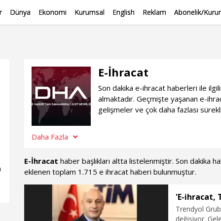
r
Dünya
Ekonomi
Kurumsal
English
Reklam
Abonelik/Kurum
E-İhracat
Son dakika e-ihracat haberleri ile il
almaktadır. Geçmişte yaşanan e-ihrac
gelişmeler ve çok daha fazlası sürekl
Daha Fazla
E-İhracat
haber başlıkları altta listelenmiştir. Son dakika 
n
eklenen toplam 1.715 e ihracat haberi bulunmuştur.
'E-ihracat,
Trendyol Grub
değişiyor. Gel