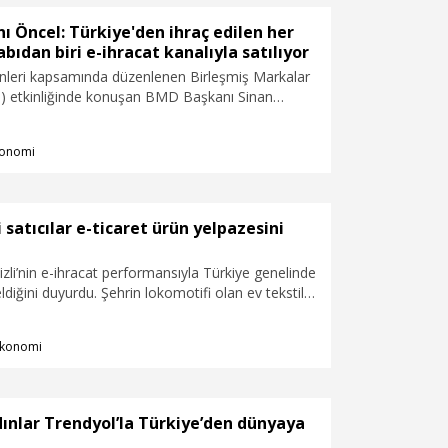
 Öncel: Türkiye'den ihraç edilen her
bıdan biri e-ihracat kanalıyla satılıyor
leri kapsamında düzenlenen Birleşmiş Markalar
 etkinliğinde konuşan BMD Başkanı Sinan
l, e-ihracatta oynadığı kritik rolle yerli üreticilere
asarak sınır ötesine satış yapma fırsatı sunuyor.
onomi
rt dışına satılan her dört ayakkabıdan biri e-
yla gönderiliyor" dedi. Trendyol Grubu Başkanı
n ise platformun yurt dışında 10 milyonun
iye ulaştığını ve 36 ülkedeki varlığını artırmayı
i satıcılar e-ticaret ürün yelpazesini
 belirtti.
zli’nin e-ihracat performansıyla Türkiye genelinde
eldiğini duyurdu. Şehrin lokomotifi olan ev tekstili
iderliğini korurken; Denizlili satıcılar e-ticaret ürün
işletti. Denizli’den Türkiye’nin dört bir yanına
konomi
de Tekstil ürünlerinin yanı sıra oto aksesuarı ve
anına dokunan çeşitli ürünlerin de yer alacağı
ınlar Trendyol’la Türkiye’den dünyaya