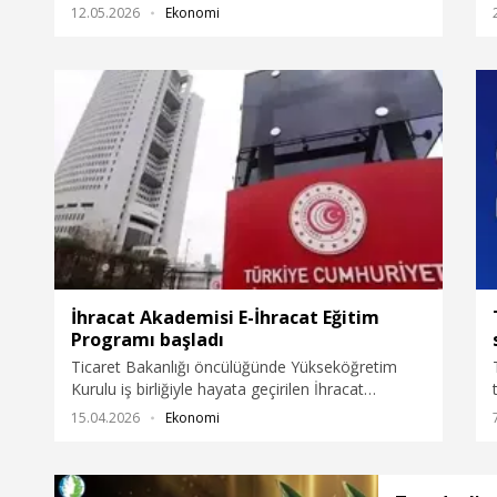
milyar liraya ulaştığını belirterek, "Bu, yaklaşık
12.05.2026
Ekonomi
115,5 milyar dolara tekabül etmektedir ve dolar
bazında yüzde 29'luk bir artışı temsil eder" diye
konuştu.
İhracat Akademisi E-İhracat Eğitim
Programı başladı
Ticaret Bakanlığı öncülüğünde Yükseköğretim
Kurulu iş birliğiyle hayata geçirilen İhracat
Akademisi E-İhracat Eğitim Programı, Ankara’da
15.04.2026
Ekonomi
başladı.