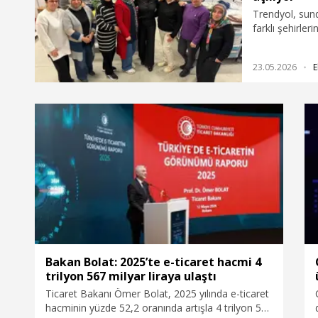
Trendyol, sund
farklı şehirler
müşteriye ulaş
iki çocuk anne
23.05.2026
E
bugün 10 kadın
dönüştü. Tekst
markasını kura
gibi ev tekstili
dışındaki müşt
Bakan Bolat: 2025’te e-ticaret hacmi 4
trilyon 567 milyar liraya ulaştı
Ticaret Bakanı Ömer Bolat, 2025 yılında e-ticaret
hacminin yüzde 52,2 oranında artışla 4 trilyon 567