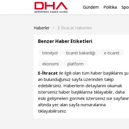
Gündem
Politika
Spo
Haberler
E İhracat Haberleri
Benzer Haber Etiketleri
trendyol
ticaret bakanlığı
e-ticaret
ekonomi
platform
E-İhracat
ile ilgili olan tüm haber başlıklarını şu
an bulunduğunuz sayfa üzerinden takip
edebilirsiniz. Haberlerin detaylarını okumak
isterseniz haber başlıklarına tıklayabilir, daha
eski gelişmeleri görmek isterseniz ise sayfanı
altında yer alan sayfa numaralarına
tıklayabilirsiniz.