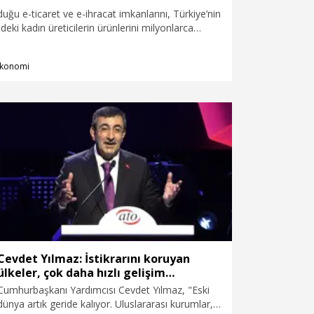
uğu e-ticaret ve e-ihracat imkanlarını, Türkiye’nin
indeki kadın üreticilerin ürünlerini milyonlarca
tırdığını duyurdu. İzmir’de yaşayan lise mezunu,
si İlknur Evcan’ın evde başlayan üretim yolculuğu,
konomi
ın birlikte çalıştığı Desenİzmir markasına
il alanında hiçbir deneyimi yokken kendi
n Evcan, supla, runner, kırlent ve masa örtüsü
 ürünlerini Trendyol aracılığıyla yurt içi ve yurt
erilerle buluşturuyor.
Cevdet Yılmaz: İstikrarını koruyan
ülkeler, çok daha hızlı gelişim
sergileyebilirler
Cumhurbaşkanı Yardımcısı Cevdet Yılmaz, "Eski
dünya artık geride kalıyor. Uluslararası kurumlar,