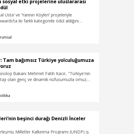
adım atacak işletmelere ve kadın girişimcilere
 sosyal etki projelerine uluslararası
eğitimden finansal avantajlara uzanan destekler
ödül
sunacağını duyurdu.
al Usta’ ve ‘Yarının Köyleri’ projeleriyle
rds’ta iki farklı kategoride ödül aldığını
rumsal
r: Tam bağımsız Türkiye yolculuğumuza
yoruz
noloji Bakanı Mehmet Fatih Kacır, "Türkiye'nin
tajı olan genç ve dinamik nüfusumuzla omuz
hayalleri teknoloji projelerine dönüştürüyor,
Türkiye yolculuğumuza devam ediyoruz" dedi.
olitika
eri’nin beşinci durağı Denizli İnceler
irleşmiş Milletler Kalkınma Programı (UNDP) iş