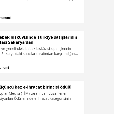
nı olarak eklenmiş durumda. Özellikle KOBİ'ler,
r ve esnafımız için e-ihracat, dünyanın her yerindeki
re ulaşmayı mümkün kılıyor" dedi.
konomi
ebek bisküvisinde Türkiye satışlarının
lası Sakarya'dan
iye genelindeki bebek bisküvisi siparişlerinin
 Sakarya'daki satıcılar tarafından karşılandığını
formdan yapılan açıklamada "Anne-bebek
i güçlü performansıyla öne çıkan şehir, e-ticaret
onomi
 üretimini Türkiye'nin dört bir yanına ulaştırıyor"
üçüncü kez e-ihracat birincisi ödülü
tçılar Meclisi (TİM) tarafından düzenlenen
iyonları Ödülleri'nde e-ihracat kategorisinin
 üste üçüncü kez Trendyol oldu. Trendyol Grubu
cısı Sinan Cem Şahin, ödülü Ticaret Bakanı
 TİM Başkanı Mustafa Gültepe'nin elinden aldı.