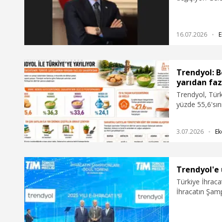
bir büyüme ala
yerli üreticile
yeni müşterile
16.07.2026
E
Trendyol: B
yarıdan faz
Trendyol, Türk
yüzde 55,6'sını
duyurdu. Plat
kategorisindek
3.07.2026
Ek
sayesinde yerel
denildi.
Trendyol'e 
Türkiye İhraca
İhracatın Şamp
birincisi, üst
Başkan Yardım
Ömer Bolat ve