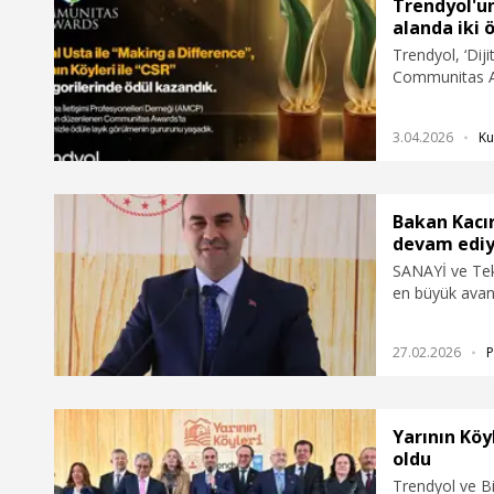
Trendyol'un
alanda iki 
Trendyol, ‘Dijit
Communitas Awa
duyurdu.
3.04.2026
Ku
Bakan Kacı
devam edi
SANAYİ ve Tek
en büyük avan
omuza vererek 
tam bağımsız 
27.02.2026
P
Yarının Köyl
oldu
Trendyol ve B