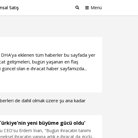
sal Satış
Menü
Ara
gili DHA'ya eklenen tüm haberler bu sayfada yer
at gelişmeleri, bugün yaşanan en flaş
i güncel olan e-ihracat haber sayfamızda...
haberleri de dahil olmak üzere şu ana kadar
 Türkiye'nin yeni büyüme gücü oldu'
u CEO'su Erdem İnan, "Bugün ihracatın tanımı
eneksel ihracatın yanına artık e-ihracat da güçlü