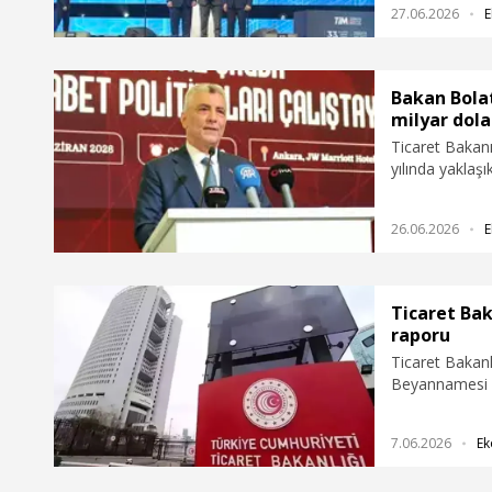
27.06.2026
E
Bakan Bolat
milyar dola
Ticaret Bakan
yılında yaklaş
1,3 milyar dol
26.06.2026
E
Ticaret Bak
raporu
Ticaret Bakanl
Beyannamesi K
yayımlandı.
7.06.2026
Ek