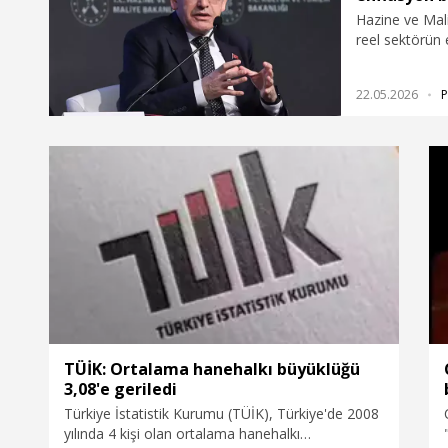
Hazine ve Maliye Bakanı Mehmet Şimşek, "Hanehalkının ve
reel sektörün 
enerji fiyatlar
oluştursa da h
22.05.2026
P
enflasyon bekl
puan geriledi" 
TÜİK: Ortalama hanehalkı büyüklüğü
3,08'e geriledi
Türkiye İstatistik Kurumu (TÜİK), Türkiye'de 2008
yılında 4 kişi olan ortalama hanehalkı