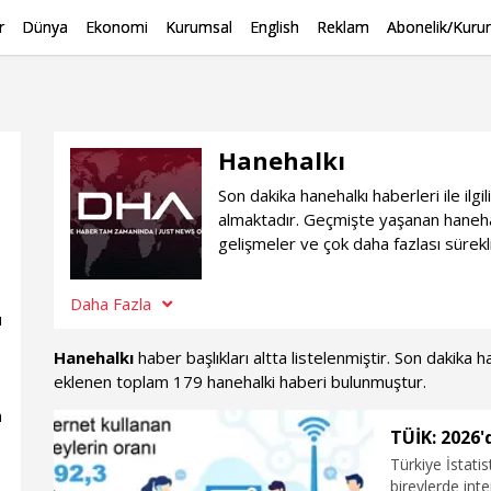
r
Dünya
Ekonomi
Kurumsal
English
Reklam
Abonelik/Kurum
Hanehalkı
Son dakika hanehalkı haberleri ile il
almaktadır. Geçmişte yaşanan hanehal
gelişmeler ve çok daha fazlası sürekl
Daha Fazla
u
Hanehalkı
haber başlıkları altta listelenmiştir. Son dakika
eklenen toplam 179 hanehalki haberi bulunmuştur.
n
TÜİK: 2026'
Türkiye İstati
bireylerde int