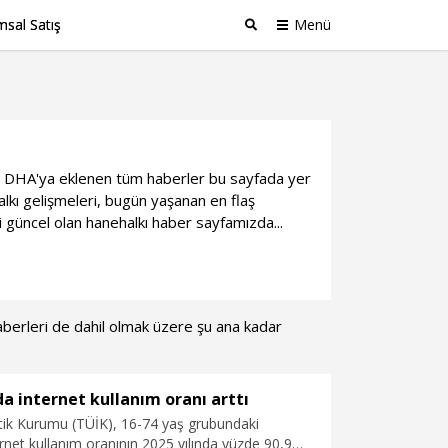
sal Satış
Menü
Ara
gili DHA'ya eklenen tüm haberler bu sayfada yer
kı gelişmeleri, bugün yaşanan en flaş
i güncel olan hanehalkı haber sayfamızda...
 haberleri de dahil olmak üzere şu ana kadar
da internet kullanım oranı arttı
stik Kurumu (TÜİK), 16-74 yaş grubundaki
ernet kullanım oranının 2025 yılında yüzde 90,9