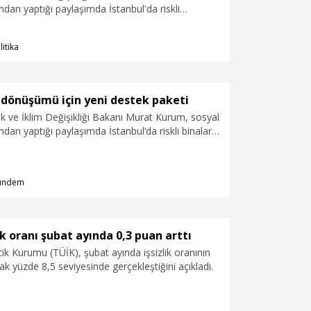
an yaptığı paylaşımda İstanbul'da riskli
üşümü için sağlanan yenik kentsel dönüşüm
ylarına ilişkin paylaşım yaptı.
litika
 dönüşümü için yeni destek paketi
lik ve İklim Değişikliği Bakanı Murat Kurum, sosyal
an yaptığı paylaşımda İstanbul’da riskli binaların
 sağlanan yenik kentsel dönüşüm projesinin
işkin paylaşım yaptı. Bakan Kurum mesajında
n sunduğumuz 3 milyon TL’lik yeni kentsel dönüşüm
ündem
ıl başvuru yapılır? Kredi koşulları neler? Dev
ize dair merak edilenler” ifadelerine yer verdi.
ik oranı şubat ayında 0,3 puan arttı
stik Kurumu (TÜİK), şubat ayında işsizlik oranının
ak yüzde 8,5 seviyesinde gerçekleştiğini açıkladı.