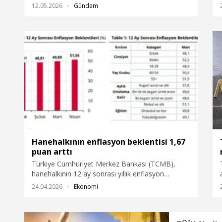
büyüklüğünün, azalma eğilimi göstererek 2025
12.05.2026
Gündem
yılında 3,08 kişiye düştüğünü açıkladı.
Hanehalkının enflasyon beklentisi 1,67
puan arttı
Türkiye Cumhuriyet Merkez Bankası (TCMB),
hanehalkının 12 ay sonrası yıllık enflasyon
beklentisinin 1,67 puan artarak yüzde 51,56
24.04.2026
Ekonomi
seviyesinde gerçekleştiğini açıkladı.