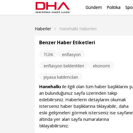
Gündem
Politika
Spo
Haberler
Hanehalki Haberleri
Benzer Haber Etiketleri
TÜİK
enflasyon
enflasyon beklentileri
ekonomi
piyasa katılımcıları
Hanehalkı
ile ilgili olan tüm haber başlıklarını ş
an bulunduğunuz sayfa üzerinden takip
edebilirsiniz. Haberlerin detaylarını okumak
isterseniz haber başlıklarına tıklayabilir, daha
eski gelişmeleri görmek isterseniz ise sayfanı
altında yer alan sayfa numaralarına
tıklayabilirsiniz.