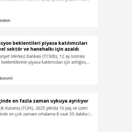
ında yüzde 92,3 olduğunu açıkladı.
ündem
syon beklentileri piyasa katılımcıları
reel sektör ve hanehalkı için azaldı
riyet Merkez Bankası (TCMB), 12 ay sonrası
 beklentilerinin piyasa katılımcıları için arttığını,
hanehalkı için azaldığını açıkladı.
konomi
çinde en fazla zaman uykuya ayrılıyor
stik Kurumu (TÜİK), 2025 yılında 10 yaş ve üzeri
içinde en çok zamanı ortalama 8 saat 55 dakika ile
ını, sanal medyada vakit geçirenlerin oranının 10
,9'dan yüzde 71,7'ye yükseldiğini açıkladı.