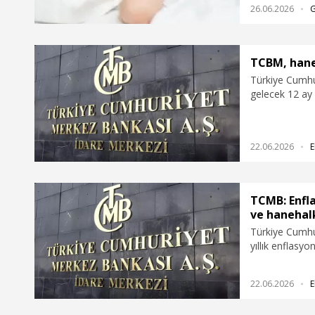
26.06.2026
TCBM, haneh
Türkiye Cumhu
gelecek 12 ay i
ürün/hizmet gr
açıkladı.
22.06.2026
E
TCMB: Enfla
ve hanehalk
Türkiye Cumhu
yıllık enflasyo
ve hanehalkları
göstermediğini
22.06.2026
E