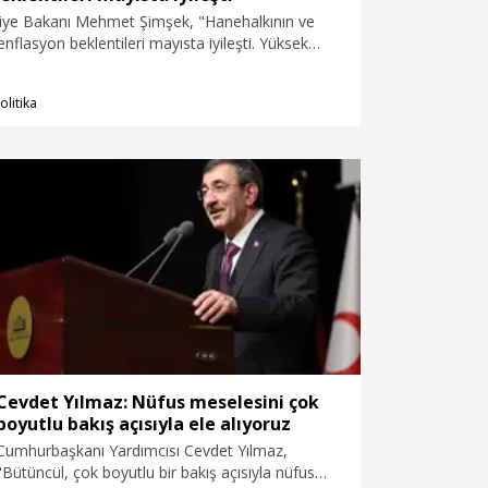
enflasyon beklentileri mayısta iyileşti. Yüksek
ı ve belirsizlikler enflasyon üzerinde baskı
anehalkı ve reel sektörün 12 ay sonrası
olitika
entileri önceki aya göre sırasıyla 2,1 puan ve 0,6
dedi.
Cevdet Yılmaz: Nüfus meselesini çok
boyutlu bakış açısıyla ele alıyoruz
Cumhurbaşkanı Yardımcısı Cevdet Yılmaz,
"Bütüncül, çok boyutlu bir bakış açısıyla nüfus