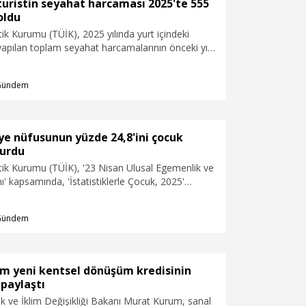
 turistin seyahat harcaması 2025'te 555
oldu
stik Kurumu (TÜİK), 2025 yılında yurt içindeki
apılan toplam seyahat harcamalarının önceki yıla
,4 artarak 555 milyar 68 milyon 767 bin TL
adı.
Gündem
ye nüfusunun yüzde 24,8'ini çocuk
turdu
stik Kurumu (TÜİK), '23 Nisan Ulusal Egemenlik ve
 kapsamında, 'İstatistiklerle Çocuk, 2025'
ımladı. Buna göre, Türkiye nüfusunun yüzde
 nüfus oluşturdu.
Gündem
m yeni kentsel dönüşüm kredisinin
 paylaştı
lik ve İklim Değişikliği Bakanı Murat Kurum, sanal