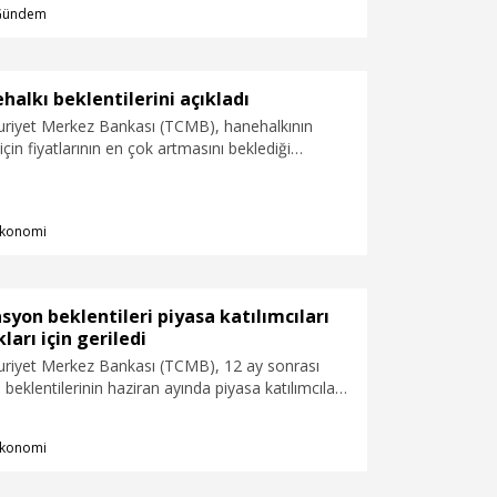
Gündem
alkı beklentilerini açıkladı
riyet Merkez Bankası (TCMB), hanehalkının
çin fiyatlarının en çok artmasını beklediği
uplarının gıda ile yakıt ve enerji olduğunu
konomi
syon beklentileri piyasa katılımcıları
ları için geriledi
riyet Merkez Bankası (TCMB), 12 ay sonrası
n beklentilerinin haziran ayında piyasa katılımcıları
 için gerilediğini, reel sektör için değişim
 açıkladı.
konomi