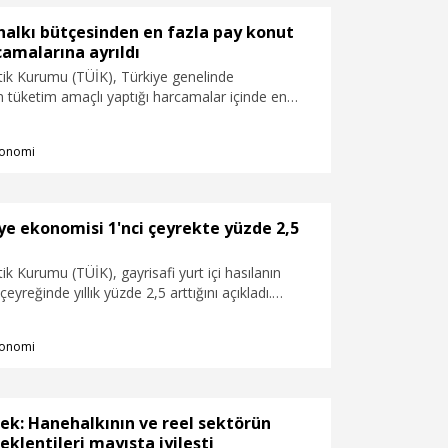
halkı bütçesinden en fazla pay konut
camalarına ayrıldı
stik Kurumu (TÜİK), Türkiye genelinde
n tüketim amaçlı yaptığı harcamalar içinde en
zde 29,3 ile konut ve kira harcamalarının
açıkladı.
onomi
ye ekonomisi 1'nci çeyrekte yüzde 2,5
tik Kurumu (TÜİK), gayrisafi yurt içi hasılanın
 çeyreğinde yıllık yüzde 2,5 arttığını açıkladı.
misi bu çeyrekte yüzde 2,5 oranında büyüme
onomi
ek: Hanehalkının ve reel sektörün
eklentileri mayısta iyileşti