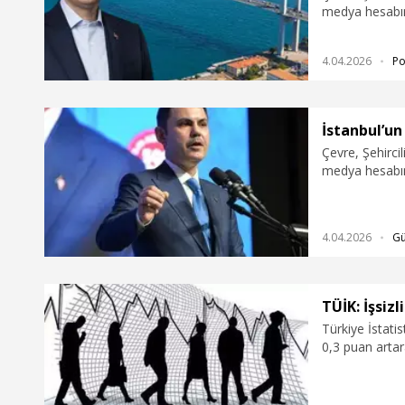
medya hesabınd
binaların dön
projesinin deta
4.04.2026
Po
İstanbul’un
Çevre, Şehirci
medya hesabınd
dönüşümü için
detaylarına il
“İstanbul içi
4.04.2026
G
kredisinde; Nas
destek paketim
TÜİK: İşsizl
Türkiye İstati
0,3 puan artar