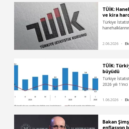
TÜİK: Hane
ve kira har
Türkiye İstati
hanehalklarını
yüksek payı yü
oluşturduğunu 
2.06.2026
Ek
TÜİK: Türki
büyüdü
Türkiye İstatis
2026 yılı 1'inci
Türkiye ekono
kaydetti.
1.06.2026
Ek
Bakan Şimş
enflasyon b