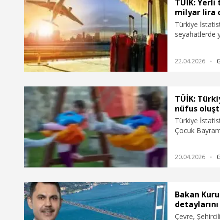
TÜİK: Yerli
milyar lira 
Türkiye İstati
seyahatlerde y
göre yüzde 32
olduğunu açıkl
22.04.2026
TÜİK: Türki
nüfus oluş
Türkiye İstati
Çocuk Bayramı'
bültenini yay
24,8'ini çocuk
20.04.2026
Bakan Kuru
detaylarını
Çevre, Şehirci