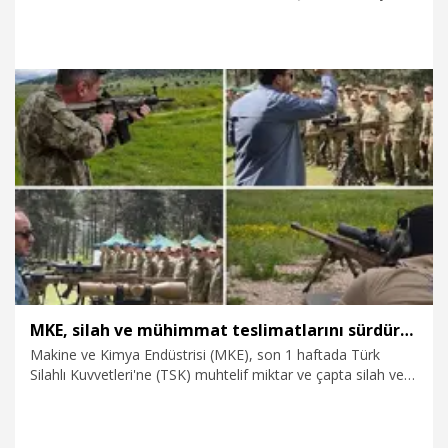
miktarda teslimat gerçekleştirerek, Türkiye'nin savunma
kapasitesine katkısını sürdürdü.
6.06.2026
Gündem
MKE, silah ve mühimmat teslimatlarını sürdürdü
Makine ve Kimya Endüstrisi (MKE), son 1 haftada Türk
Silahlı Kuvvetleri'ne (TSK) muhtelif miktar ve çapta silah ve
mühimmat ile yerli savunma sanayine yedek parça, ekipman
ve silah sistemi teslimatlarını gerçekleştirdi