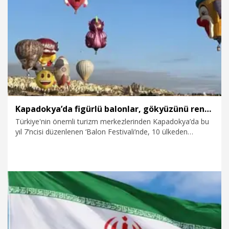
5.08.2026
Teknoloji
Kapadokya’da figürlü balonlar, gökyüzünü renklendirdi
Türkiye'nin önemli turizm merkezlerinden Kapadokya’da bu
yıl 7’ncisi düzenlenen ‘Balon Festivali’nde, 10 ülkeden
getirilen üzerinde özel figürlerin bulunduğu 30 balon,
gökyüzünde güzel görüntüler oluşturdu.
31.07.2026
Video