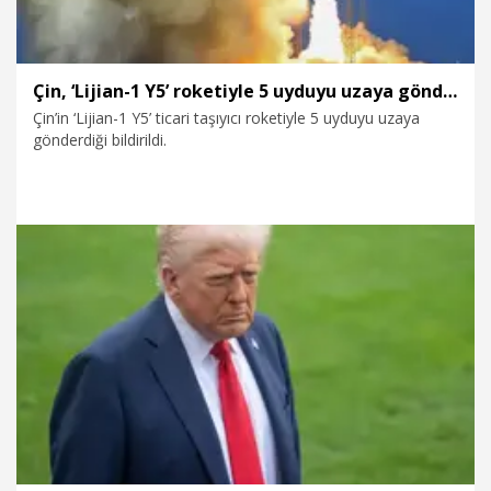
Çin, ‘Lijian-1 Y5’ roketiyle 5 uyduyu uzaya gönderdi
Çin’in ‘Lijian-1 Y5’ ticari taşıyıcı roketiyle 5 uyduyu uzaya
gönderdiği bildirildi.
24.07.2026
Dünya