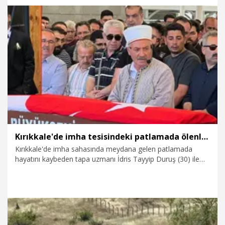
5.07.2026
Dünya
Kırıkkale'de imha tesisindeki patlamada ölenler toprağa verildi
Kırıkkale'de imha sahasında meydana gelen patlamada
hayatını kaybeden tapa uzmanı İdris Tayyip Duruş (30) ile
patlayıcı madde uzmanı Turan Göl (48), son yolculuğuna
uğurlandı.