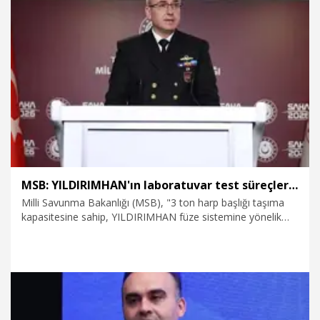
Laboratuvar test süreçleri başarıyla tamamlanan sistemin
saha ya da yer testlerine de önümüzdeki dönemde
başlayacağız" dedi.
7.05.2026
Gündem
MSB: YILDIRIMHAN'ın laboratuvar test süreçleri başarıyla tamamlandı
Milli Savunma Bakanlığı (MSB), "3 ton harp başlığı taşıma
kapasitesine sahip, YILDIRIMHAN füze sistemine yönelik
laboratuvar test süreçleri başarıyla tamamlanmış olup, saha
testlerine ilişkin çalışmalar planlanan takvim doğrultusunda
sürdürülmektedir" açıklamasını yaptı.