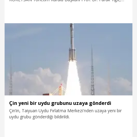
ROKETSAN'ın ASSAN Group'un savunma sanayisi varlıklarını
satın almasının ardından Bolu Gerede'deki tesislere ilave
yatırımlar yapılacağını belirterek, "Bolu, global ölçekte roket,
füze ve mühimmat alanında öncü şehir olacak. Özellikle
Tayfun füzesi harp başlığı ve güdümlü obüs mühimmatları
noktasında yeni üretimler oraya getirileceği için bu noktada
bazı yatırımların yapılması gerekecek" dedi.
10.07.2026
Gündem
Çin yeni bir uydu grubunu uzaya gönderdi
Çin’in, Taiyuan Uydu Fırlatma Merkezi'nden uzaya yeni bir
uydu grubu gönderdiği bildirildi.