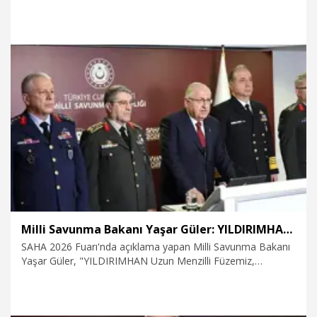
13.05.2026
Dünya
Milli Savunma Bakanı Yaşar Güler: YILDIRIMHAN'ın saha testlerine önümüzdeki dönemde başlayacağız
SAHA 2026 Fuarı'nda açıklama yapan Milli Savunma Bakanı
Yaşar Güler, "YILDIRIMHAN Uzun Menzilli Füzemiz,
ülkemizin ilk sıvı roket yakıtlı, hipersonik hızda seyir
kabiliyetine sahip ve en uzun menzilli füze sistemi olarak
önemli bir teknolojik aşamayı temsil etmektedir.