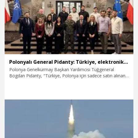
18.05.2026
Teknoloji
Polonyalı General Pidanty: Türkiye, elektronik harp ve Bayraktar başarısıyla NATO'da kilit ortaktır
Polonya Genelkurmay Başkan Yardımcısı Tuğgeneral
Bogdan Pidanty, "Türkiye, Polonya için sadece satın alınan
Bayraktar İHA'larından ibaret olmayıp aynı zamanda roket
ve füze topçuluğu ile elektronik harp alanlarında da büyük
bir deneyime ve yüksek teknik kabiliyetlere sahip NATO'da
kilit bir ortaktır" dedi.
18.05.2026
Gündem