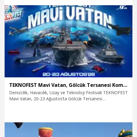
keşfetme fırsatı sunuluyor. Katılımın ücretsiz olduğu
TEKNOFEST Mavi Vatan’da çevrim içi kayıt yaptırılabiliyor.
5.08.2026
Teknoloji
TEKNOFEST Mavi Vatan, Gölcük Tersanesi Komutanlığı’nda olacak
Denizcilik, Havacılık, Uzay ve Teknoloji Festivali TEKNOFEST
Mavi Vatan, 20-23 Ağustos’ta Gölcük Tersanesi
Komutanlığında teknoloji, denizcilik ve savunma sanayiini
aynı rotada buluşturacak.