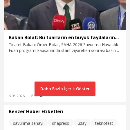
olmayı Türkiye'ye kazandıracak" dedi
Bakan Bolat: Bu fuarların en büyük faydalarından biri yerli milli savunmamızı güçlendirmemiz
Ticaret Bakanı Ömer Bolat, SAHA 2026 Savunma Havacılık
Fuarı programı kapsamında stant ziyaretleri sonrası basın
mensuplarına açıklamalarda bulundu. Bakan Bolat, "Türk
savunma sanayisi ve havacılık endüstrisi için çok değerli bir
fuar. Bu fuarların ve Türkiye'nin savunma sanayisindeki
başarısının bize en büyük faydalarından biri, yerli milli
savunmamızı güçlendirmemiz ve yüzde 80'in üzerinde yerli
katkı payına ulaşmamız bizi dış bağımlılıktan kurtarıyor."
Daha Fazla İçerik Göster
dedi.
6.05.2026
Politika
Benzer Haber Etiketleri
savunma sanayi
dhapress
uzay
teknofest