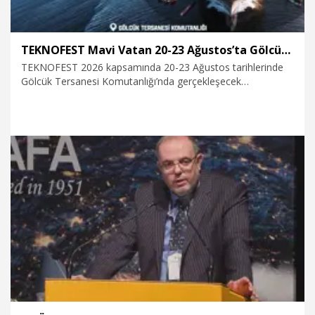
TEKNOFEST Mavi Vatan 20-23 Ağustos’ta Gölcük’te
TEKNOFEST 2026 kapsamında 20-23 Ağustos tarihlerinde
Gölcük Tersanesi Komutanlığı’nda gerçekleşecek
TEKNOFEST Mavi Vatan, denizcilik ve su altı teknolojilerinin
ön plana çıkacağı özel bir etkinlik olarak teknoloji
tutkunlarını bir araya getirecek.
15.05.2026
Teknoloji