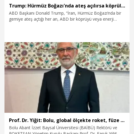
Trump: Hürmüz Boğazı'nda ateş açılırsa köprüleri ve santralleri vuracağız
ABD Başkanı Donald Trump, “İran, Hürmüz Boğazı’nda bir
gemiye ateş açtığı her an, ABD bir köprüyü veya enerji
santralini bombalayarak imha edecek” dedi.
22.07.2026
Dünya
Prof. Dr. Yiğit: Bolu, global ölçekte roket, füze ve mühimmat alanında öncü şehir olacak
Bolu Abant İzzet Baysal Üniversitesi (BAİBÜ) Rektörü ve
ROKETSAN Yönetim Kurulu Başkanı Prof. Dr. Faruk Yiğit,