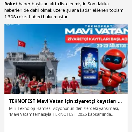
Roket
haber başlıkları altta listelenmiştir. Son dakika
haberleri de dahil olmak üzere şu ana kadar eklenen toplam
1.308 roket haberi bulunmuştur.
TEKNOFEST Mavi Vatan için ziyaretçi kayıtları başladı
Milli Teknoloji Hamlesi vizyonunun denizlerdeki yansıması,
'Mavi Vatan' temasıyla TEKNOFEST 2026 kapsamında
düzenlenecek TEKNOFEST Mavi Vatan için ziyaretçi kayıtları
başladı. 20-23 Ağustos’ta Gölcük Tersanesi Komutanlığı’nda
gerçekleştirilecek etkinlikte, denizcilik ruhunu yakından