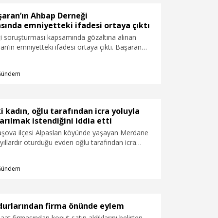
şaran’ın Ahbap Derneği
ında emniyetteki ifadesi ortaya çıktı
 soruşturması kapsamında gözaltına alınan
n’ın emniyetteki ifadesi ortaya çıktı. Başaran
oplamda 22 adet taşınmaz satışı yaptık. Bu
tamamı Yeliz Kaya isimli kişiye devredildi.
Gündem
yar 298 milyon 985 bin 908 lira bedelle satış
karşılığında sadece 4 ayrı işlemde 151 milyon 680
 aldım.Son satışla birlikte ödemelerin günü
izi oyalamaya başladı ve ödemeleri yapmadı. Bu
i kadın, oğlu tarafından icra yoluyla
sunda kendisiyle iletişim kurmaya çalıştım fakat
arılmak istendiğini iddia etti
çıkmamaya başladı. " dedi.
şova ilçesi Alpaslan köyünde yaşayan Merdane
 yıllardır oturduğu evden oğlu tarafından icra
lmak istendiğini öne sürerek, "Oğlum beni
k. Ben nereye gideyim?" dedi.
Gündem
urlarından firma önünde eylem
şaat firmasından konut satın aldıklarını belirten