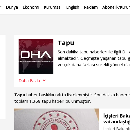
r
Dünya
Ekonomi
Kurumsal
English
Reklam
Abonelik/Kurum
Tapu
Son dakika tapu haberleri ile ilgili 
almaktadır. Geçmişte yaşanan tapu g
ve çok daha fazlası sürekli güncel ol
Daha Fazla
Tapu
haber başlıkları altta listelenmiştir. Son dakika habe
n
toplam 1.368 tapu haberi bulunmuştur.
İçişleri Bak
vatandaşlığı
İçişleri Bakanl