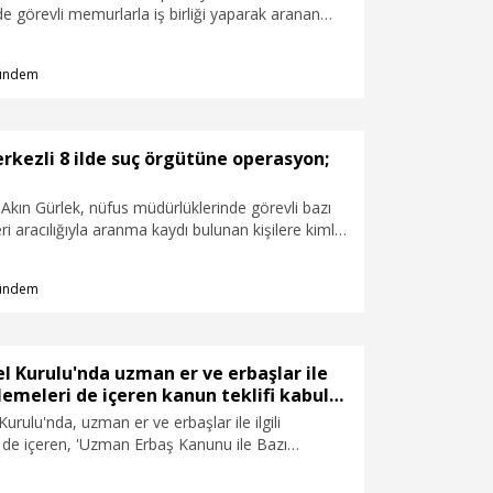
e görevli memurlarla iş birliği yaparak aranan
k belgesi, sürücü belgesi bulunmayan ya da sürücü
dilen kişilere sürücü belgesi, yabancı uyruklulara
ündem
t izni belgesi temin ettikleri belirlenen 31 şüpheli
tı kararı verildi. Yapılan operasyonlarda 23 kişi
ırken 8 şüpheliyi yakalama çalışmalarının sürdüğü
elilerin ayrıca, yurt dışında yaşayan Türk
rkezli 8 ilde suç örgütüne operasyon;
dına sahte kimlik düzenleyerek, bu kişilere ait
apu müdürlüklerinde satmaya teşebbüs ettikleri
Akın Gürlek, nüfus müdürlüklerinde görevli bazı
sız kazanç sağladıkları tespit edildi.
ri aracılığıyla aranma kaydı bulunan kişilere kimlik
lediği, sürücü belgesi bulunmayanlara belge temin
kamet izinleri oluşturup, sahte kimliklerle tapu
ündem
erinde bulunduğu belirlenen suç örgütüne yönelik
ezli 8 ilde düzenlenen operasyonda 31 şüphelinin
ığını duyurdu.
 Kurulu'nda uzman er ve erbaşlar ile
nlemeleri de içeren kanun teklifi kabul
ulu'nda, uzman er ve erbaşlar ile ilgili
 de içeren, 'Uzman Erbaş Kanunu ile Bazı
işiklik Yapılmasına Dair Kanun Teklifi' kabul