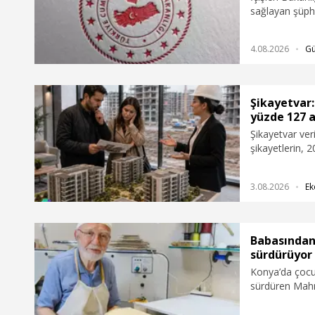
sağlayan şüph
yabancının Türk
alındığını duyu
4.08.2026
G
Şikayetvar:
yüzde 127 a
Şikayetvar ver
şikayetlerin, 
127 arttığı açı
2026’da 3 bin 
3.08.2026
Ek
Babasından 
sürdürüyor
Konya’da çocuk
sürdüren Mahm
Kerim ciltliyor
ona yardım ed