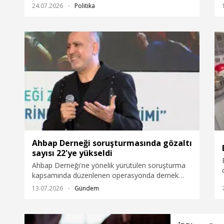
kurucular kuruluna katıldı. Özgür Özel, Yeni
24.07.2026
Politika
Parti'nin kuruluş evraklarını imzaladı.
Ahbap Derneği soruşturmasında gözaltı
sayısı 22'ye yükseldi
Ahbap Derneği'ne yönelik yürütülen soruşturma
kapsamında düzenlenen operasyonda dernek
başkanı şarkıcı Haluk Levent'in de aralarında
13.07.2026
Gündem
bulunduğu 18 kişi gözaltına alındı. Çalışmaların
devamında 4 şüphelinin daha yakalanmasıyla
toplam gözaltı sayısı 22'ye yükseldi.