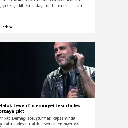
, şirket yetkililerine ulaşamadıklarını ve teslim
utlar nedeniyle mağdur olduklarını öne sürerek
oplandı. Ödemelerini yaptıklarını belirten
zı taşınmazların birden fazla kişiye satıldığı
Gündem
ililerden çözüm talep etti.
Haluk Levent’in emniyetteki ifadesi
ortaya çıktı
Ahbap Derneği soruşturması kapsamında
gözaltına alınan Haluk Levent’in emniyetteki