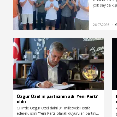
çok sayıda kişi
edilmeyen kon
firma önünde t
vatandaşlar, ba
26.07.2026
iddiasıyla yetk
Özgür Özel'in partisinin adı 'Yeni Parti'
oldu
CHP'de Özgür Özel dahil 91 milletvekili istifa
ederek, ismi 'Yeni Parti' olarak duyurulan partinin