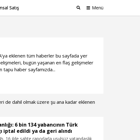
sal Satış
Menü
Ara
DHA'ya eklenen tüm haberler bu sayfada yer
elişmeleri, bugün yaşanan en flaş gelişmeler
an tapu haber sayfamızda...
rleri de dahil olmak üzere şu ana kadar eklenen
anlığı: 6 bin 134 yabancının Türk
 iptal edildi ya da geri alındı
ığı, 16 ilde sahte raporlarla usulsüz vatandaşlık