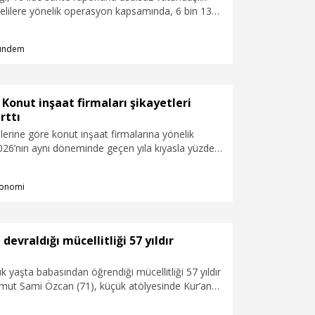
elilere yönelik operasyon kapsamında, 6 bin 134
 vatandaşlığının iptal edildiğini ya da geri
rdu.
ündem
 Konut inşaat firmaları şikayetleri
rttı
ilerine göre konut inşaat firmalarına yönelik
2026’nın aynı döneminde geçen yıla kıyasla yüzde
klandı. 2025’te bin 482 olan şikayet sayısının ise
363’e yükseldiği kaydedildi.
onomi
devraldığı mücellitliği 57 yıldır
 yaşta babasından öğrendiği mücellitliği 57 yıldır
ut Sami Özcan (71), küçük atölyesinde Kur’an-ı
. Özcan, “Babam ciltleri sabırla yapardı. Biz de
erdik, orada aşılamış demek ki. Çocuk yaşta