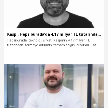
Kaspi, Hepsiburada’da 4,17 milyar TL tutarındaki sermaye artırımını tamamladığını duyurdu
Hepsiburada, teknoloji şirketi Kaspi’nin 4,17 milyar TL
tutarındaki sermaye artırımını tamamladığını duyurdu. Kaspi,
bu yılın başlarında gerçekleştirdiği 1,1 milyar dolarlık
yatırımla Hepsiburada’nın çoğunluk hissesini satın almış ve
Türkiye pazarına giriş yapmıştı.
15.12.2025
Kurumsal