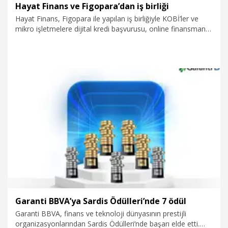
Hayat Finans ve Figopara’dan iş birliği
Hayat Finans, Figopara ile yapılan iş birliğiyle KOBİ’ler ve
mikro işletmelere dijital kredi başvurusu, online finansman
ve şubeye gitmeden müşteri olma imkanı sunuyor. Böylece
işletmeler, Figopara platformu üzerinden dijital bir
deneyimle Hayat Finans’ın katılım bankacılığı ilkelerine uygun
finansman çözümlerine hızlı ve kolay bir şekilde erişiyor. İş
birliği ile ilk aşamada 500 milyon TL’lik finansman hacmine
ulaşılması hedefleniyor.
20.11.2025
Kurumsal
Garanti BBVA’ya Sardis Ödülleri’nde 7 ödül
Garanti BBVA, finans ve teknoloji dünyasının prestijli
organizasyonlarından Sardis Ödülleri’nde başarı elde etti.