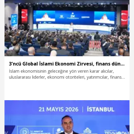
24.06.2026
Ekonomi
3'ncü Global İslami Ekonomi Zirvesi, finans dünyasını İstanbul'da buluşturacak
İslam ekonomisinin geleceğine yön veren karar alıcılar,
uluslararası liderler, ekonomi otoriteleri, yatırımcılar, finans
kuruluşları, akademisyenler ve sektör temsilcileri, 3-6
Haziran 2026 tarihleri arasında İstanbul'da düzenlenecek
olan '3. Global İslami Ekonomi Zirvesi' kapsamında bir araya
gelecek.
26.05.2026
Ekonomi