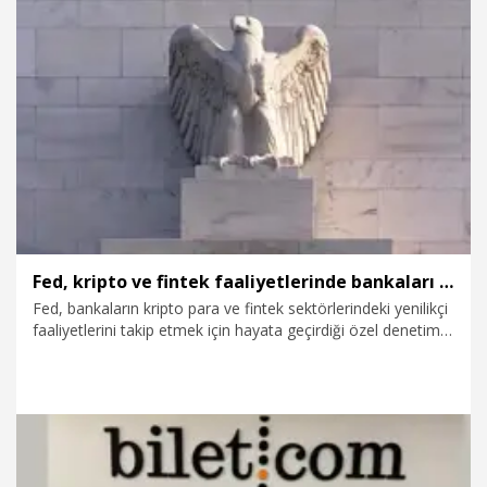
kanaldanödeme alabilmelerini sağlayan uygulama
işletmelerin de freelancer ekibini yönetmesini mümkün
kılıyor.
18.08.2025
Kurumsal
Fed, kripto ve fintek faaliyetlerinde bankaları denetlemeye yönelik programını sonlandıracak
Fed, bankaların kripto para ve fintek sektörlerindeki yenilikçi
faaliyetlerini takip etmek için hayata geçirdiği özel denetim
programını sona erdireceğini açıkladı.