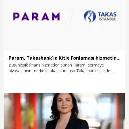
23.10.2025
Kurumsal
Param, Takasbank'ın Kitle Fonlaması hizmetinde sanal POS sağlayıcılarından oldu
Bütünleşik finans hizmetleri sunan Param, sermaye
piyasalarının merkezi takas kuruluşu Takasbank ile kitle
fonlama ekosistemini güçlendirecek yeni bir iş birliğine imza
attığını duyurdu. İş birliği kapsamında Param, Takasbank'ın
Kitle Fonlaması Emanet Yetkilisi hizmetinde banka ve kredi
kartlarıyla yapılan ödemeler için sanal POS altyapı
sağlayıcılarından birisi oldu.
16.10.2025
Kurumsal