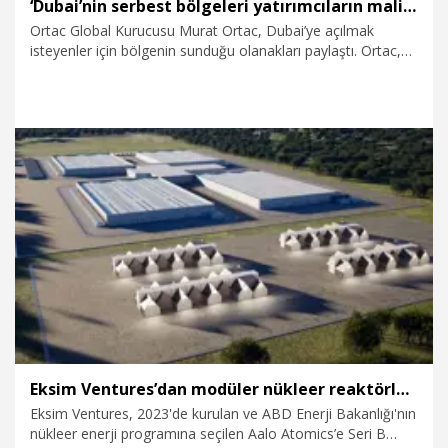
‘Dubai’nin serbest bölgeleri yatırımcıların maliyetlerini azaltıyor’
Ortac Global Kurucusu Murat Ortac, Dubai’ye açılmak
isteyenler için bölgenin sunduğu olanakları paylaştı. Ortac,
“Dubai’nin serbest bölgeleri yatırımcıların maliyetlerini
azaltıyor” dedi.
16.09.2025
Ekonomi
Eksim Ventures’dan modüler nükleer reaktörler yatırımı
Eksim Ventures, 2023'de kurulan ve ABD Enerji Bakanlığı'nın
nükleer enerji programına seçilen Aalo Atomics’e Seri B