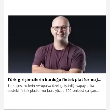
turunda yatırım gerçekleştirdi.
27.08.2025
Ekonomi
Türk girişimcilerin kurduğu fintek platformu Juuli, 1 yılda 10 bin serbest çalışana ulaştığını duyurdu
Türk girişimcilerin Avrupa’ya özel geliştirdiği yapay zeka
destekli fintek platformu Juuli, yüzde 100 serbest çalışan
(freelancer) odaklı ekosistem sunarak 1 yılda 10 bin serbest
çalışana ulaştığını duyurdu. Serbest çalışanların tek dijital
cüzdan ile 100'den fazla para biriminde ve 30'dan fazla