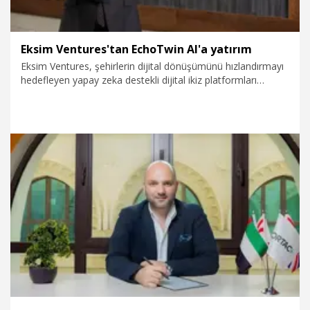
Eksim Ventures'tan EchoTwin AI'a yatırım
Eksim Ventures, şehirlerin dijital dönüşümünü hızlandırmayı
hedefleyen yapay zeka destekli dijital ikiz platformları
geliştiricisi EchoTwin AI'a yatırım yaptığını duyurdu. Şirketten
yapılan bilgilendirmede desteklenen yeni girişim EchoTwin
AI'in şehirleri gerçek zamanlı 'görme, düşünme ve harekete
geçme' kabiliyetine kavuşturan çözümleriyle altyapı
yönetiminden çevresel güvenliğe kadar geniş bir alanda
dönüşüme olanak tanıdığı ifade edildi.
24.09.2025
Kurumsal