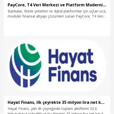
PayCore, T4 Veri Merkezi ve Platform Modernizasyon Programı’nın tamamlandığını duyurdu
Bankalar, fintek şirketleri ve dijital platformlar için uçtan uca,
modüler finansal altyapı çözümleri sunan PayCore, T4 Veri
Merkezi Konsolidasyon ve Platform Modernizasyon
Programı’nı tamamladığını duyurdu.
20.05.2026
Ekonomi
Hayat Finans, ilk çeyrekte 35 milyon lira net kar elde ettiğini duyurdu
Hayat Finans, yılın ilk çeyreğinde toplam aktiflerini 33,6
milyar liraya yükseltti ve bu dönemi 35 milyon lira net kar ile