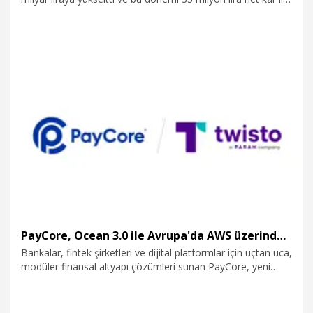
tamamladığını duyurdu.
19.05.2026
Ekonomi
PayCore, Ocean 3.0 ile Avrupa'da AWS üzerinden processing hizmeti vermeye başladı
Bankalar, fintek şirketleri ve dijital platformlar için uçtan uca,
modüler finansal altyapı çözümleri sunan PayCore, yeni
nesil kart processing platformu Ocean 3.0'ı AWS altyapısı
üzerinde Avrupa'da ilk kez canlıya aldığını duyurdu. Bu
adımın, PayCore'un Avrupa pazarına kurumsal düzeyde