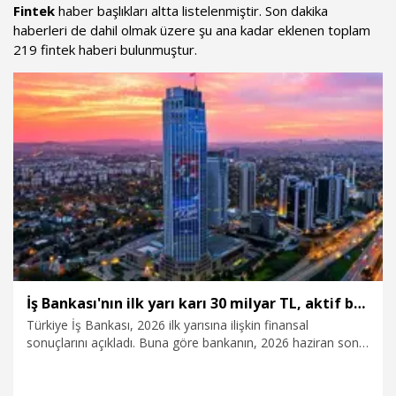
Fintek
haber başlıkları altta listelenmiştir. Son dakika
haberleri de dahil olmak üzere şu ana kadar eklenen toplam
219 fintek haberi bulunmuştur.
İş Bankası'nın ilk yarı karı 30 milyar TL, aktif büyüklüğü 5,1 trilyon TL'ye ulaştı
Türkiye İş Bankası, 2026 ilk yarısına ilişkin finansal
sonuçlarını açıkladı. Buna göre bankanın, 2026 haziran sonu
itibarıyla net dönem karı 30 milyar TL düzeyinde gerçekleşti.
Özkaynak büyüklüğü yüzde 6 artışla 453 milyar TL'ye
yükseldi. Aktif büyüklüğü yüzde 10,1 artışla 5,1 trilyon TL