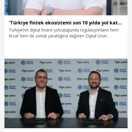
'Türkiye fintek ekosistemi son 10 yılda yol katetti’
Türkiye’nin dijital finans yolculuğunda regülasyonların hem
fırsat hem de zorluk yarattığına değinen Dijital Ürün
Yönetimi Direktörü Emirhan Gökalp, “Türkiye fintek
ekosistemi son 10 yılda muazzam yol katetti. 2014'te ilk
şubesiz dijital bankanın çekirdek ekibinde yer aldığımda,
dijital müşteri olma süreci bile yoktu - her müşteri için şube
onayı gerekiyordu. Bugün tamamen dijital olarak hesap
açılışı yapılıyor ve dakikalar içinde kredi onayı verilebiliyor”
dedi.
28.11.2025
Ekonomi