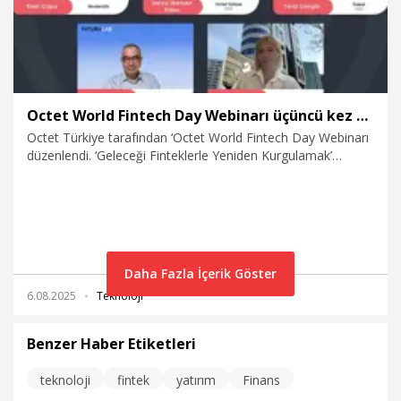
Octet World Fintech Day Webinarı üçüncü kez gerçekleştirildi
Octet Türkiye tarafından ‘Octet World Fintech Day Webinarı
düzenlendi. ‘Geleceği Finteklerle Yeniden Kurgulamak’
temasıyla düzenlenen etkinlikte, yapay zekadan dijital
dönüşüme, sürdürülebilirlikten yeni nesil girişimciliğe uzanan
geniş bir yelpazede finansal teknolojilerin bugünü ve
geleceği masaya yatırıldı.
Daha Fazla İçerik Göster
6.08.2025
Teknoloji
Benzer Haber Etiketleri
teknoloji
fintek
yatırım
Finans