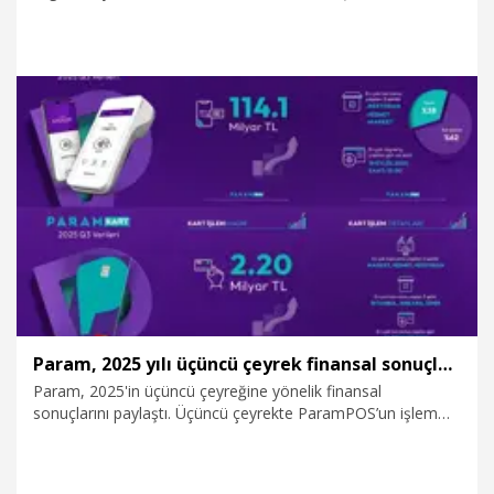
Banka; yaratıcılık, inovasyon, girişimcilik, teknoloji ve sosyal
etki alanlarında toplam 7 ödül kazandı.
14.11.2025
Kurumsal
Param, 2025 yılı üçüncü çeyrek finansal sonuçlarını açıkladı
Param, 2025'in üçüncü çeyreğine yönelik finansal
sonuçlarını paylaştı. Üçüncü çeyrekte ParamPOS’un işlem
hacmi 114,1 milyar TL'ye, ParamKart ile gerçekleşen işlem
hacmi ise 2,20 milyar TL'ye ulaştı.