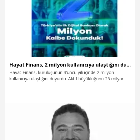
11.04.2026
Ekonomi
Hayat Finans, 2 milyon kullanıcıya ulaştığını duyurdu
Hayat Finans, kuruluşunun 3’üncü yılı içinde 2 milyon
kullanıcıya ulaştığını duyurdu. Aktif büyüklüğünü 25 milyar
TL’nin üzerine taşıdığını aktaran banka, dijitalleşme ile
katılım bankacılığı prensiplerini güçlü şekilde entegre ettiğini
bildirdi.
6.04.2026
Ekonomi