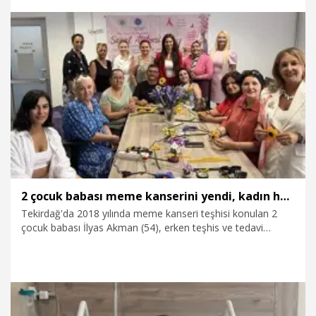
temelini oluşturan canlı bir biyolojik mucizedir" dedi.
4.08.2026
Sağlık-Yaşam
2 çocuk babası meme kanserini yendi, kadın hastalara moral veriyor
Tekirdağ'da 2018 yılında meme kanseri teşhisi konulan 2
çocuk babası İlyas Akman (54), erken teşhis ve tedavi
sayesinde hastalığı yendi. Hastanenin Meme Polikliniği’ndeki
Sanatla Terapi Ünitesi'nde sanat kurslarına katılıp meme
kanseri tedavisi gören hastalara moral veren Akman,
erkeklerin meme kanserini bazen umursamadıklarını
belirterek, ‘Erken teşhis hayat kurtarır. Benimki de o şekilde
oldu" dedi.