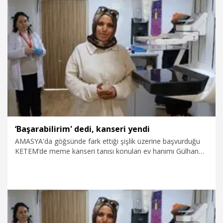
ciltteki değişikliklere kadar her yeni sinyal dikkate alınmalı.
Kanserle mücadelede erken teşhis hayat kurtarır” dedi.
6.04.2026
Sağlık-Yaşam
‘Başarabilirim' dedi, kanseri yendi
AMASYA'da göğsünde fark ettiği şişlik üzerine başvurduğu
KETEM’de meme kanseri tanısı konulan ev hanımı Gülhan
Bozkurt (50), 1,5 yıl süren tedavinin ardından sağlığına
kavuştu. Bozkurt, “İlk duyduğumda çok ağladım. İlk başta
kendime çok eziyet ettim ama sonra 'Ben bunu
başarabilirim' dedim. Erken teşhisle bunun üstesinden
gelebileceğimi anladım. Şu anda sağlık durumum çok iyi ve
atlattım" dedi.