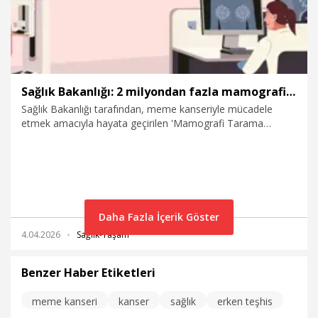
Sağlık Bakanlığı: 2 milyondan fazla mamografi görüntüsü dijital ortamda analiz edildi
Sağlık Bakanlığı tarafından, meme kanseriyle mücadele
etmek amacıyla hayata geçirilen 'Mamografi Tarama
Raporlama Sistemi' ile 2024 yılından bu yana 2 milyondan
fazla tarama sonucu dijital ortamda analiz edildi.
Daha Fazla İçerik Göster
4.04.2026
Sağlık-Yaşam
Benzer Haber Etiketleri
meme kanseri
kanser
sağlık
erken teşhis