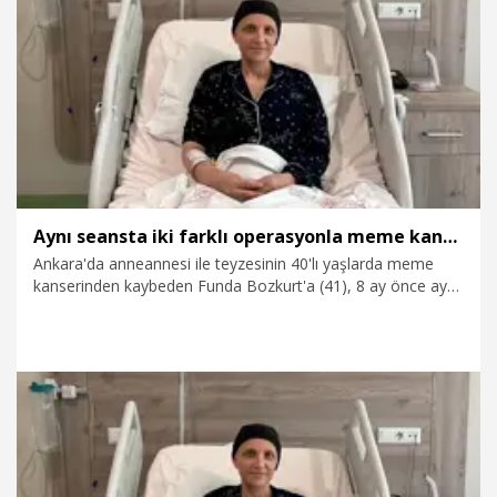
30.07.2026
Sağlık-Yaşam
Aynı seansta iki farklı operasyonla meme kanserini yendi
Ankara'da anneannesi ile teyzesinin 40'lı yaşlarda meme
kanserinden kaybeden Funda Bozkurt'a (41), 8 ay önce aynı
hastalık teşhisi konulurken, meme ve yumurtalık kanseri
riskini artıran 'gen mutasyonu' taşıdığı da belirlendi. Bozkurt,
Etlik Şehir Hastanesi'nde dünyada da nadir uygulanan aynı
seansta iki farklı koruyucu cerrahiyle sağlığına kavuştu.
29.07.2026
Video