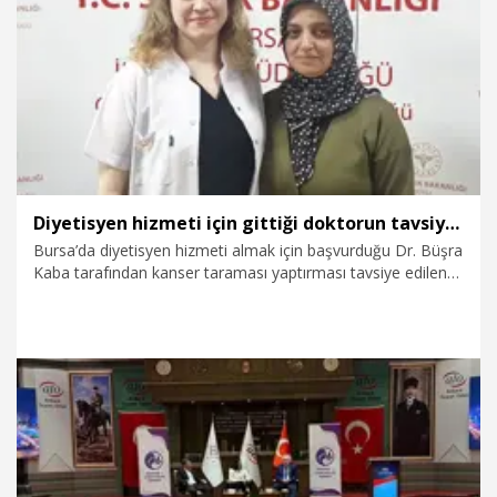
6.05.2026
Gündem
Diyetisyen hizmeti için gittiği doktorun tavsiyesiyle yaptırdığı taramada kanser olduğu teşhis edildi
Bursa’da diyetisyen hizmeti almak için başvurduğu Dr. Büşra
Kaba tarafından kanser taraması yaptırması tavsiye edilen
Yasemin Çelik’in (44) erken evrede meme kanseri olduğu
tespit edildi. Tedavisi devam eden Çelik, erken teşhisin hayat
kurtardığını belirterek, “Yönlendirilmeseydim belki de şu an
çok farklı bir süreç yaşayabilirdim. Herkesi korkmadan gelip
Kanser Erken Teşhis, Tarama ve Eğitim Merkezi (KETEM)’de
taramalarını yaptırmalarını tavsiye ediyorum” dedi.
20.04.2026
Sağlık-Yaşam