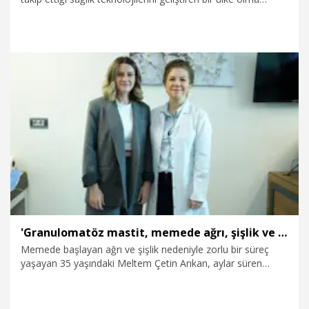
yolunda kararlılıkla ilerlemektedir. Bugün stratejik öneme
sahip 41 kritik tıbbi cihazı yerli imkanlarla üretmek üzere yol
haritamızı oluşturduk" dedi.
29.06.2026
Sağlık-Yaşam
'Granulomatöz mastit, memede ağrı, şişlik ve iltihaplanmayla kendini gösteriyor'
Memede başlayan ağrı ve şişlik nedeniyle zorlu bir süreç
yaşayan 35 yaşındaki Meltem Çetin Arıkan, aylar süren
tedavilere rağmen sonuç alamadı. Son olarak Meme
Cerrahisi Uzmanı Doç. Dr. Pelin Basım’a başvuran Arıkan,
kişiye özel planlanan tedaviyle sağlığına kavuştu.