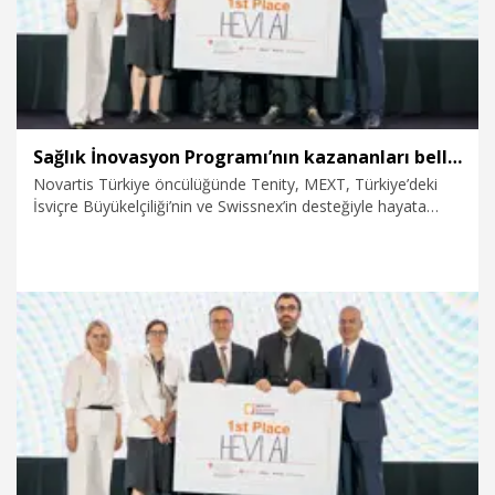
Sağlık İnovasyon Programı’nın kazananları belli oldu
Novartis Türkiye öncülüğünde Tenity, MEXT, Türkiye’deki
İsviçre Büyükelçiliği’nin ve Swissnex’in desteğiyle hayata
geçirilen ‘Sağlık İnovasyonu Programı’nın (Health Innovation
Program) finali Ankara’da gerçekleşti. Değerlendirme
sonucunda yapay zeka tabanlı erken tanı çözümleri
geliştiren HEVI AI birinci oldu.
12.06.2026
Video