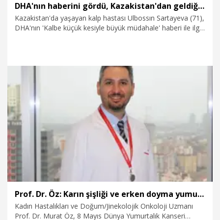
DHA'nın haberini gördü, Kazakistan'dan geldiği Antalya’da sağlığına kavuştu
Kazakistan'da yaşayan kalp hastası Ulbossın Sartayeva (71),
DHA'nın 'Kalbe küçük kesiyle büyük müdahale' haberi ile ilgili
videoları sanal medyada gördükten sonra tedavi için geldiği
Antalya'da sağlığına kavuştu.
19.05.2026
Video
Prof. Dr. Öz: Karın şişliği ve erken doyma yumurtalık kanserinin belirtisi olabilir
Kadın Hastalıkları ve Doğum/Jinekolojik Onkoloji Uzmanı
Prof. Dr. Murat Öz, 8 Mayıs Dünya Yumurtalık Kanseri