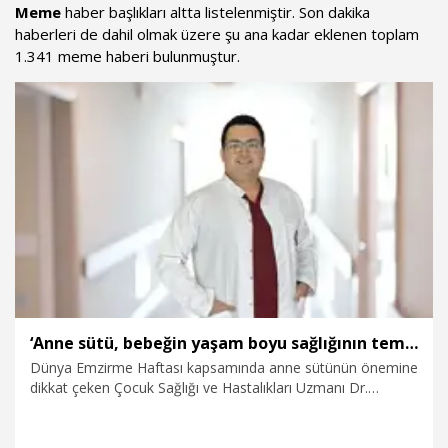
Meme
haber başlıkları altta listelenmiştir. Son dakika
haberleri de dahil olmak üzere şu ana kadar eklenen toplam
1.341 meme haberi bulunmuştur.
‘Anne sütü, bebeğin yaşam boyu sağlığının temelini oluşturuyor’
Dünya Emzirme Haftası kapsamında anne sütünün önemine
dikkat çeken Çocuk Sağlığı ve Hastalıkları Uzmanı Dr.
Görkem Küçükgüldal, "Anne sütü yalnızca bebeğin karnını
doyuran bir besin değil; bağışıklık sistemini güçlendiren,
organ gelişimini destekleyen ve yaşam boyu sağlığın