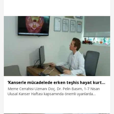
Uzunoğlu (39), verdiği yaşam mücadelesini 'Meme Kanseri
Günlüğü: Küllerimden Işığa' adlı kitabında kaleme aldı.
6.04.2026
Gündem
‘Kanserle mücadelede erken teşhis hayat kurtarır’
Meme Cerrahisi Uzmanı Doç. Dr. Pelin Basım, 1-7 Nisan
Ulusal Kanser Haftası kapsamında önemli uyarılarda
bulundu. Doç. Dr. Basım, “Her yıl milyonlarca insanı
etkileyen kanser, erken fark edildiğinde tedavi edilebilir bir
hastalık kimliğine bürünüyor. vücuttaki ani kilo kayıplarından