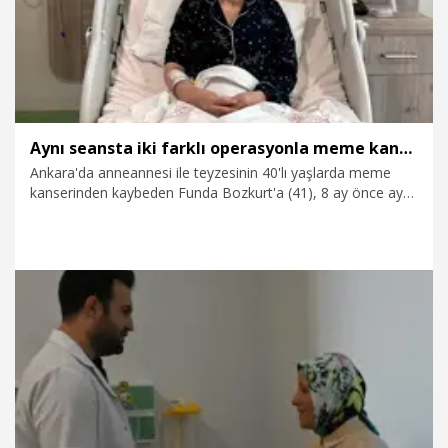
Aynı seansta iki farklı operasyonla meme kanserini yendi
Ankara'da anneannesi ile teyzesinin 40'lı yaşlarda meme
kanserinden kaybeden Funda Bozkurt'a (41), 8 ay önce aynı
hastalık teşhisi konulurken, meme ve yumurtalık kanseri
riskini artıran 'gen mutasyonu' taşıdığı da belirlendi. Bozkurt,
Etlik Şehir Hastanesi'nde dünyada da nadir uygulanan aynı
seansta iki farklı koruyucu cerrahiyle sağlığına kavuştu.
29.07.2026
Sağlık-Yaşam