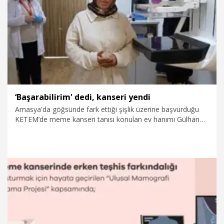
5.04.2026
Video
‘Başarabilirim' dedi, kanseri yendi
Amasya'da göğsünde fark ettiği şişlik üzerine başvurduğu
KETEM’de meme kanseri tanısı konulan ev hanımı Gülhan
Bozkurt (50), 1,5 yıl süren tedavinin ardından sağlığına
kavuştu. Bozkurt, “İlk duyduğumda çok ağladım. İlk başta
kendime çok eziyet ettim ama sonra 'Ben bunu
başarabilirim' dedim. Erken teşhisle bunun üstesinden
gelebileceğimi anladım. Şu anda sağlık durumum çok iyi ve
atlattım" dedi.
5.04.2026
Sağlık-Yaşam