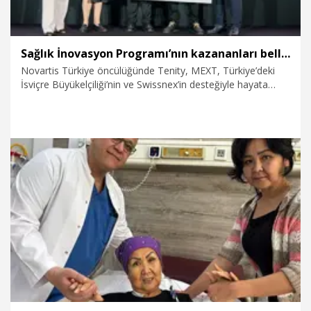
Sağlık İnovasyon Programı’nın kazananları belli oldu
Novartis Türkiye öncülüğünde Tenity, MEXT, Türkiye’deki
İsviçre Büyükelçiliği’nin ve Swissnex’in desteğiyle hayata
geçirilen ‘Sağlık İnovasyonu Programı’nın (Health Innovation
Program) finali Ankara’da gerçekleşti. Değerlendirme
sonucunda yapay zeka tabanlı erken tanı çözümleri
geliştiren HEVI AI birinci oldu.
12.06.2026
Sağlık-Yaşam