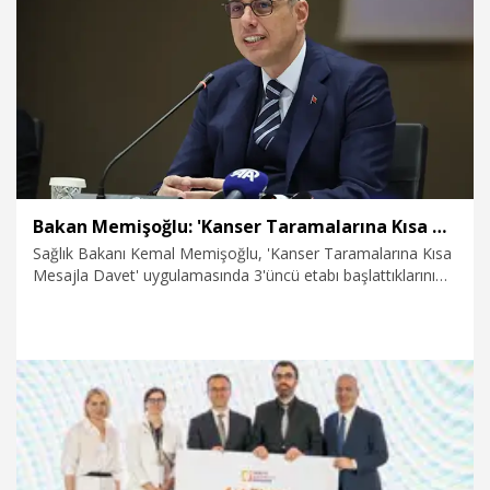
hale geldi. Kanser tedavisi son yıllarda tıbbın en hızlı gelişen
24.06.2026
Sağlık-Yaşam
alanlarından biri” dedi.
Bakan Memişoğlu: 'Kanser Taramalarına Kısa Mesajla Davet' uygulamasında 3'üncü etabı başlattık
Sağlık Bakanı Kemal Memişoğlu, 'Kanser Taramalarına Kısa
Mesajla Davet' uygulamasında 3'üncü etabı başlattıklarını
belirterek haziran sonuna kadar 99 milyon hatırlatma SMS
ulaştırılacağını açıkladı.
20.06.2026
Sağlık-Yaşam