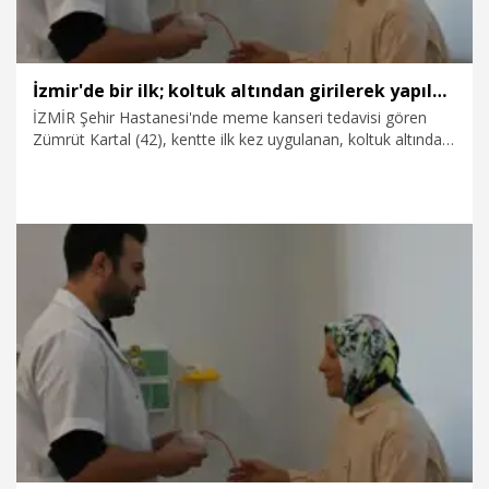
İzmir'de bir ilk; koltuk altından girilerek yapılan ameliyatla kanserden kurtuldu
İZMİR Şehir Hastanesi'nde meme kanseri tedavisi gören
Zümrüt Kartal (42), kentte ilk kez uygulanan, koltuk altından
açılan 4 santimetrelik kesiyle gerçekleştirilen operasyonda,
kamera ve çubuklar yardımıyla meme dokusu temizlenerek,
aynı seansta protez yerleştirildi. Hem kanserli dokudan
kurtulan hem de estetik açıdan meme kaybı yaşamayan 2
çocuk annesi Kartal, "Hiç ağrım olmadı, ameliyat korktuğum
gibi geçmedi" dedi.
3.07.2026
Video