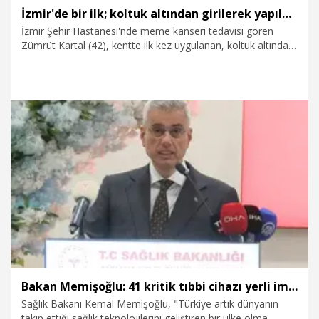
İzmir'de bir ilk; koltuk altından girilerek yapılan ameliyatla kanserden kurtuldu
İzmir Şehir Hastanesi'nde meme kanseri tedavisi gören
Zümrüt Kartal (42), kentte ilk kez uygulanan, koltuk altından
açılan 4 santimetrelik kesiyle gerçekleştirilen operasyonda,
kamera ve çubuklar yardımıyla meme dokusu temizlenerek,
aynı seansta protez yerleştirildi. Hem kanserli dokudan
kurtulan hem de estetik açıdan meme kaybı yaşamayan 2
çocuk annesi Kartal, "Hiç ağrım olmadı, ameliyat korktuğum
gibi geçmedi" dedi.
3.07.2026
Sağlık-Yaşam
Bakan Memişoğlu: 41 kritik tıbbi cihazı yerli imkanlarla üretmek üzere yol haritamızı oluşturduk
Sağlık Bakanı Kemal Memişoğlu, "Türkiye artık dünyanın
takip ettiği sağlık teknolojilerini geliştiren bir ülke olma