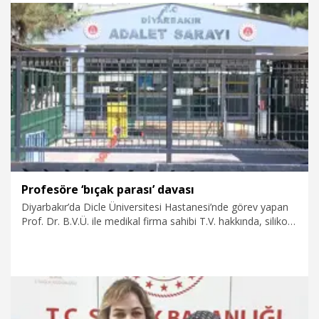
yaşamadan sağlığına kavuştu. Kaya, “Kontrole gitmeseydim
belki hayatta değildim” dedi.
7.05.2026
Sağlık-Yaşam
Profesöre ‘bıçak parası’ davası
Diyarbakır’da Dicle Üniversitesi Hastanesi’nde görev yapan
Prof. Dr. B.V.Ü. ile medikal firma sahibi T.V. hakkında, silikon
ameliyatı olan B.Ö. isimli kadından 90 bin TL ‘bıçak parası’
aldıkları iddiasıyla ‘İrtikap’ suçundan dava açıldı. Diyarbakır
2’nci Ağır Ceza Mahkemesi’nde görülen davanın ilk
duruşmasında sanıklar suçlamaları kabul etmedi.