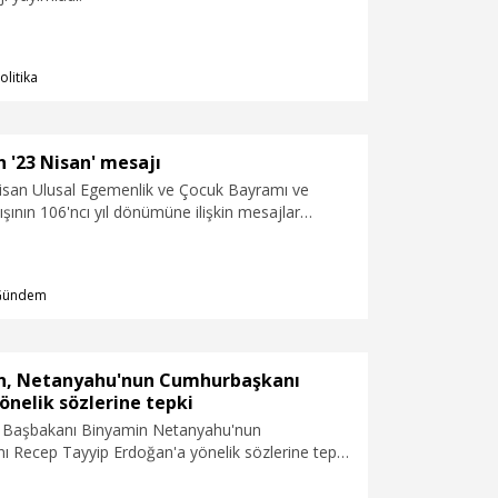
olitika
n '23 Nisan' mesajı
 Nisan Ulusal Egemenlik ve Çocuk Bayramı ve
şının 106'ncı yıl dönümüne ilişkin mesajlar
Gündem
en, Netanyahu'nun Cumhurbaşkanı
önelik sözlerine tepki
ail Başbakanı Binyamin Netanyahu'nun
 Recep Tayyip Erdoğan'a yönelik sözlerine tepki