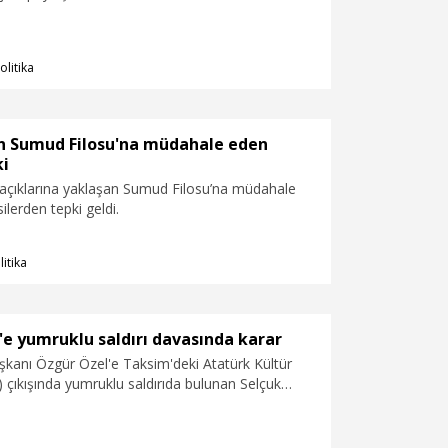
olitika
en Sumud Filosu'na müdahale eden
ki
e açıklarına yaklaşan Sumud Filosu’na müdahale
ilerden tepki geldi.
litika
e yumruklu saldırı davasında karar
kanı Özgür Özel'e Taksim'deki Atatürk Kültür
çıkışında yumruklu saldırıda bulunan Selçuk
ncü kez hakim karşısına çıktı. Mahkeme, Selçuk
'Kişinin yerine getirdiği kamu görevi nedeniyle
yaralama' suçundan 12 ay hapis cezasına