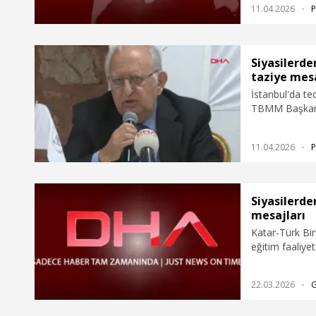
11.04.2026
P
Siyasilerde
taziye mesa
İstanbul'da te
TBMM Başkanı 
taziye mesajlar
11.04.2026
P
Siyasilerde
mesajları
Katar-Türk Bi
eğitim faaliye
denize düşmes
ilişkin, siyasi
22.03.2026