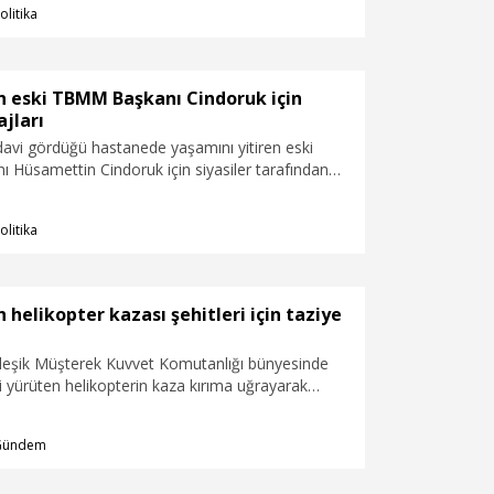
olitika
n eski TBMM Başkanı Cindoruk için
jları
davi gördüğü hastanede yaşamını yitiren eski
Hüsamettin Cindoruk için siyasiler tarafından
ı paylaşıldı.
olitika
n helikopter kazası şehitleri için taziye
rleşik Müşterek Kuvvet Komutanlığı bünyesinde
ti yürüten helikopterin kaza kırıma uğrayarak
i sonucu şehit olan Türk ve Katarlı personele
ler taziye mesajı yayımladı.
Gündem