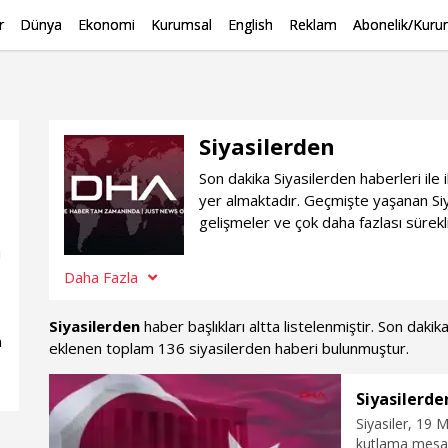
r
Dünya
Ekonomi
Kurumsal
English
Reklam
Abonelik/Kurum
Siyasilerden
Son dakika Siyasilerden haberleri ile
yer almaktadır. Geçmişte yaşanan Siy
gelişmeler ve çok daha fazlası sürekl
ı
Daha Fazla
Siyasilerden
haber başlıkları altta listelenmiştir. Son daki
n
eklenen toplam 136 siyasilerden haberi bulunmuştur.
Siyasilerde
Siyasiler, 19 
kutlama mesaj