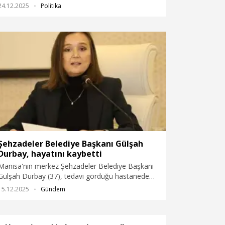
Al-Haddad ve heyetini taşıyan uçağın düşmesiyle
24.12.2025
Politika
8 kişi hayatını kaybetti. Siyasiler Libya halkına
başsağlığı mesajları yayınlandı.
Şehzadeler Belediye Başkanı Gülşah
Durbay, hayatını kaybetti
Manisa'nın merkez Şehzadeler Belediye Başkanı
Gülşah Durbay (37), tedavi gördüğü hastanede
hayatını kaybetti.
15.12.2025
Gündem