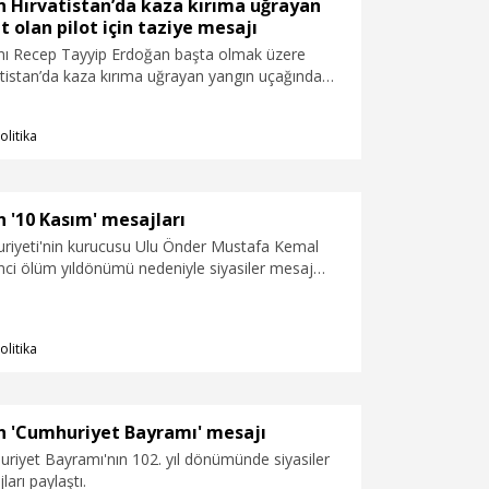
n Hırvatistan’da kaza kırıma uğrayan
t olan pilot için taziye mesajı
ı Recep Tayyip Erdoğan başta olmak üzere
vatistan’da kaza kırıma uğrayan yangın uçağında
an Bahar için taziye mesajı yayımladı.
olitika
n '10 Kasım' mesajları
riyeti'nin kurucusu Ulu Önder Mustafa Kemal
nci ölüm yıldönümü nedeniyle siyasiler mesaj
olitika
en 'Cumhuriyet Bayramı' mesajı
riyet Bayramı'nın 102. yıl dönümünde siyasiler
arı paylaştı.