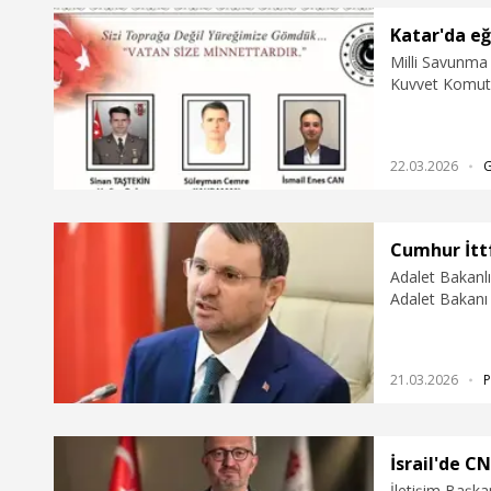
Katar'da eğ
Milli Savunma 
Kuvvet Komutan
helikopterin k
Silahlı Kuvvet
Silahlı Kuvvetl
22.03.2026
Cumhur İtt
Adalet Bakanlı
Adalet Bakanı A
sonrası Cumhur
bildirdi.
21.03.2026
P
İsrail'de C
İletişim Başk