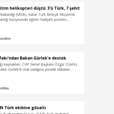
itim helikopteri düştü: 3'ü Türk, 7 şehit
Bakanlığı (MSB), Katar-Türk Birleşik Müşterek
lığı bünyesinde eğitim faaliyeti yürüten
aza kırıma uğrayarak denize düştüğünü, 1 Türk
leri personeli, 2 ASELSAN teknisyeni ve 4 Katar
er personelinin şehit olduğunu açıkladı.
Gündem
fakı'ndan Bakan Gürlek'e destek
ğı kaynakları, CHP Genel Başkanı Özgür Özel'in,
kın Gürlek'in mal varlığına yönelik iddiaları
 İttifakı'nın Bakan Gürlek'e destek verdiğini
olitika
NN Türk ekibine gözaltı
anı Burhanettin Duran, "CNN Türk muhabiri