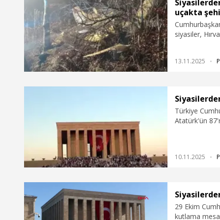
Siyasilerde
uçakta şehi
Cumhurbaşkan
siyasiler, Hır
şehit olan Has
13.11.2025
P
Siyasilerde
Türkiye Cumhu
Atatürk'ün 87'
yayımladı.
10.11.2025
P
Siyasilerd
29 Ekim Cumhu
kutlama mesajl