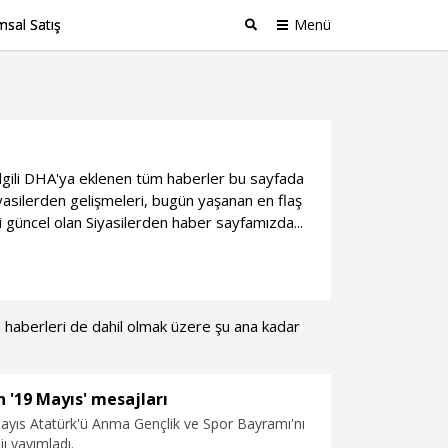
sal Satış
Menü
Ara
 ilgili DHA'ya eklenen tüm haberler bu sayfada
asilerden gelişmeleri, bugün yaşanan en flaş
i güncel olan Siyasilerden haber sayfamızda...
ka haberleri de dahil olmak üzere şu ana kadar
n '19 Mayıs' mesajları
Mayıs Atatürk'ü Anma Gençlik ve Spor Bayramı'nı
ı yayımladı.