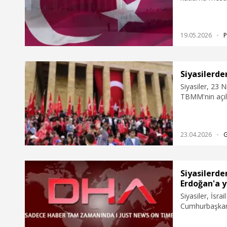
19.05.2026
P
Siyasilerde
Siyasiler, 23
TBMM'nin açılı
yayımladı.
23.04.2026
Siyasilerd
Erdoğan'a y
Siyasiler, İsr
Cumhurbaşkanı
gösterdi.