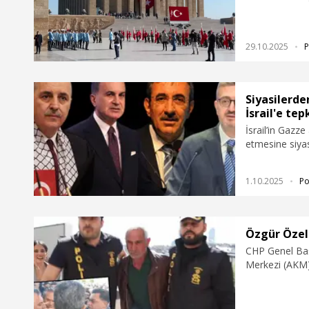
29.10.2025
P
Siyasilerd
İsrail'e tep
İsrail’in Gazz
etmesine siyas
1.10.2025
Po
Özgür Özel'
CHP Genel Baş
Merkezi (AKM) 
Tengioğlu 4'ü
Tengioğlu’nun 
kasten basit 