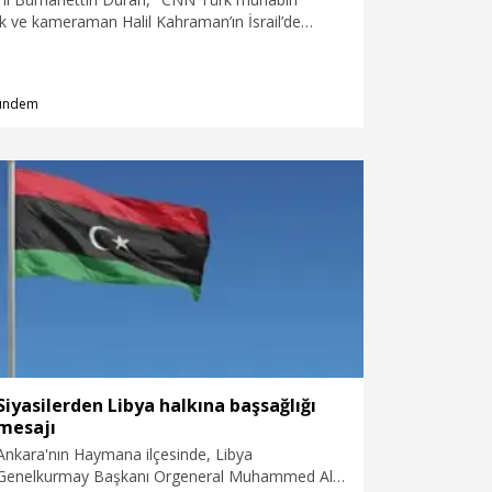
ve kameraman Halil Kahraman’ın İsrail’de
dığını öğrendim. Gazeteci arkadaşlarımızın bir an
rakılması için gerekli girişimleri yapıyoruz" dedi.
ündem
Siyasilerden Libya halkına başsağlığı
mesajı
Ankara'nın Haymana ilçesinde, Libya
Genelkurmay Başkanı Orgeneral Muhammed Ali