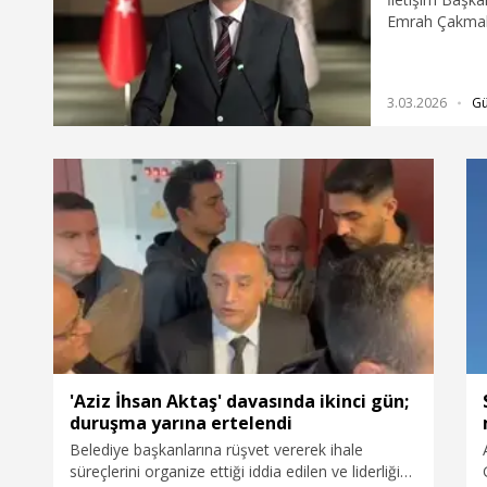
Emrah Çakmak 
gözaltına alın
önce serbest bı
3.03.2026
G
'Aziz İhsan Aktaş' davasında ikinci gün;
duruşma yarına ertelendi
Belediye başkanlarına rüşvet vererek ihale
süreçlerini organize ettiği iddia edilen ve liderliğini