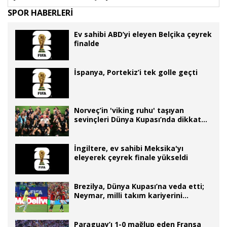
SPOR HABERLERİ
Ev sahibi ABD’yi eleyen Belçika çeyrek
finalde
İspanya, Portekiz’i tek golle geçti
Norveç’in 'viking ruhu' taşıyan
sevinçleri Dünya Kupası’nda dikkat
çekmeye devam ediyor
İngiltere, ev sahibi Meksika'yı
eleyerek çeyrek finale yükseldi
Brezilya, Dünya Kupası’na veda etti;
Neymar, milli takım kariyerini
noktaladı
Paraguay’ı 1-0 mağlup eden Fransa