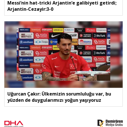
Messi’nin hat-tricki Arjantin’e galibiyeti getirdi;
Arjantin-Cezayir:3-0
Uğurcan Çakır: Ülkemizin sorumluluğu var, bu
yüzden de duygularımızı yoğun yaşıyoruz