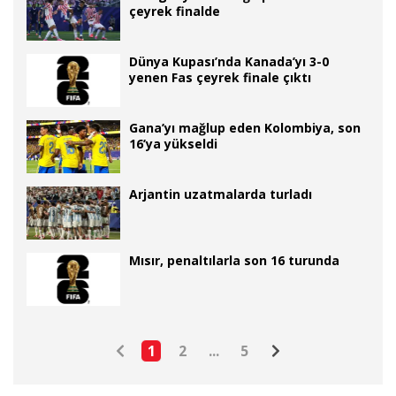
çeyrek finalde
Dünya Kupası’nda Kanada’yı 3-0
yenen Fas çeyrek finale çıktı
Gana’yı mağlup eden Kolombiya, son
16’ya yükseldi
Arjantin uzatmalarda turladı
Mısır, penaltılarla son 16 turunda
1
2
...
5