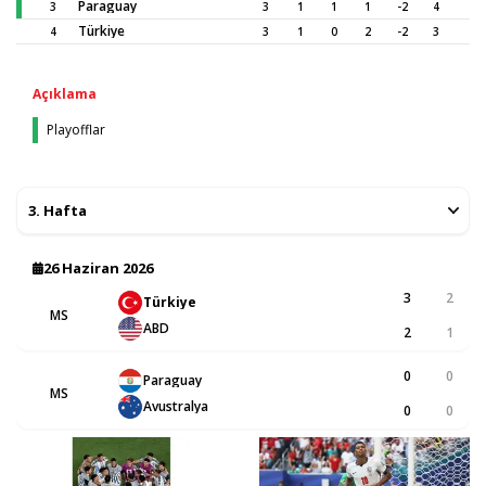
Paraguay
3
3
1
1
1
-2
4
Türkiye
4
3
1
0
2
-2
3
Açıklama
Playofflar
26 Haziran 2026
3
2
Türkiye
MS
ABD
2
1
0
0
Paraguay
MS
Avustralya
0
0