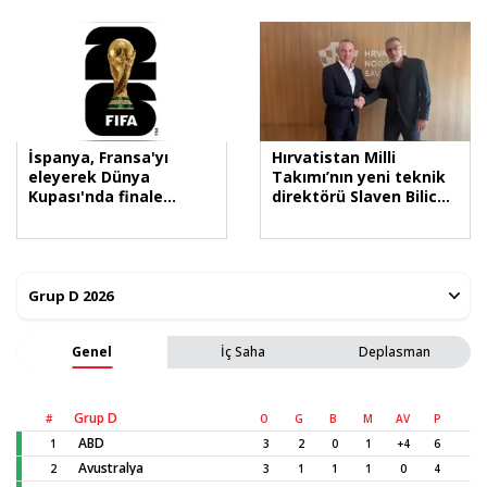
İspanya, Fransa'yı
Hırvatistan Milli
eleyerek Dünya
Takımı’nın yeni teknik
Kupası'nda finale
direktörü Slaven Bilic
yükseldi
oldu
Genel
İç Saha
Deplasman
Grup D
#
O
G
B
M
AV
P
ABD
1
3
2
0
1
+4
6
Avustralya
2
3
1
1
1
0
4