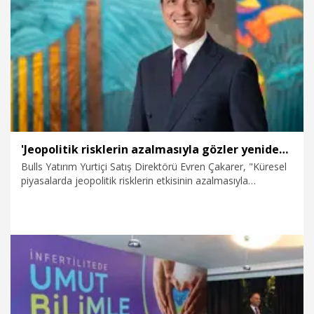
20.07.2026
Politika
'Jeopolitik risklerin azalmasıyla gözler yeniden ekonomik verilerde olacak'
Bulls Yatırım Yurtiçi Satış Direktörü Evren Çakarer, "Küresel
piyasalarda jeopolitik risklerin etkisinin azalmasıyla
yatırımcılar yeniden makroekonomik verilere odaklandı.
Enflasyon ve merkez bankalarının para politikaları
önümüzdeki dönemde piyasalara yön vermeye devam
edecek. Temmuz ayında Borsa İstanbul’un 14.900-15.000
puan bandının yeniden test edilmesini bekliyoruz " dedi.
1.07.2026
Ekonomi