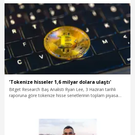
12.06.2026
Ekonomi
'Tokenize hisseler 1,6 milyar dolara ulaştı'
Bitget Research Baş Analisti Ryan Lee, 3 Haziran tarihli
raporuna göre tokenize hisse senetlerinin toplam piyasa
değerinin 1,6 milyar dolara ulaştı ve yüzde 240 oranında
büyüdüğünü dile getirdi. Lee, aylık zincir üzeri transferlerin
3,8 milyar doları geçerken işlem hacimleri ve cüzdan
katılımın da yükselişini sürdürdüğünü aktardı.