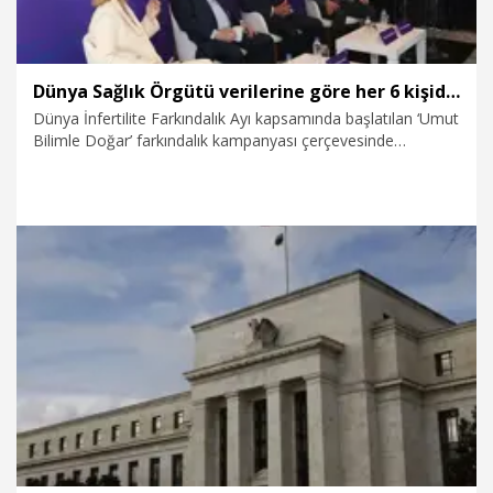
Fıçıcıoğlu da “Kadınlarda doğurganlık 30’lu yaşlardan sonra
azalmaya başlıyor, 35 yaş sonrasında ise bu düşüş
hızlanırken riskler de artıyor” ifadelerini kullandı.
Dünya Sağlık Örgütü verilerine göre her 6 kişiden biri infertilite ile karşılaşıyor
Dünya İnfertilite Farkındalık Ayı kapsamında başlatılan ‘Umut
Bilimle Doğar’ farkındalık kampanyası çerçevesinde
düzenlenen etkinlikte, alanında uzman hekimler infertiliteye
ilişkin güncel gelişmeleri, doğru bilinen yanlışları ve tedavi
süreçlerini değerlendirdi. Programda konuşan Türk Üreme
Sağlığı ve İnfertilite Vakfı (TFRM) Başkanı Prof. Dr. Gürkan
Bozdağ, “Toplumdaki görülme sıklığı yaklaşık yüzde 15. Yani
her 6-8 çiftten birinde infertiliteyle karşılaşıyoruz” dedi. Tüp
Bebek ve İnfertilite Derneği (TÜBİD) Başkanı Prof. Dr.
19.06.2026
Sağlık-Yaşam
Bülent Tıraş ise son yıllarda tüp bebek tedavisinde başarı
oranlarını artıran yeni uygulamaların öne çıktığını belirterek,
“Özellikle kadınlarda yumurta sayısını ve kalitesini artırmaya
yönelik bazı uygulamalar kullanılıyor” diye konuştu. Üreme
Tıbbı ve Cerrahisi Derneği (ÜTCD) Başkanı Prof. Dr. Cem
Fıçıcıoğlu da “Kadınlarda doğurganlık 30’lu yaşlardan sonra
azalmaya başlıyor, 35 yaş sonrasında ise bu düşüş
hızlanırken riskler de artıyor” ifadelerini kullandı.