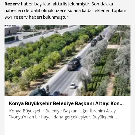
Rezerv
haber başlıkları altta listelenmiştir. Son dakika
haberleri de dahil olmak üzere şu ana kadar eklenen toplam
961 rezerv haberi bulunmuştur.
Konya Büyükşehir Belediye Başkanı Altay: Konya'mızın bir hayali daha gerçekleşiyor
Konya Büyükşehir Belediye Başkanı Uğur İbrahim Altay,
“Konya'mızın bir hayali daha gerçekleşiyor. Büyükşehir
tarihinin en büyük kentsel dönüşüm projesinde çok önemli
bir dönüm noktasına ulaştık. Türk Silahlı Kuvvetlerimize
Ankara yolu üzerinde kazandırdığımız, Türkiye'nin en