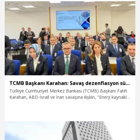
13.05.2026
Ekonomi
TCMB Başkanı Karahan: Savaş dezenflasyon sürecini olumsuz etkilese de kararlılığımızı değiştirmiyor
Türkiye Cumhuriyet Merkez Bankası (TCMB) Başkanı Fatih
Karahan, ABD-İsrail ve İran savaşına ilişkin, "Enerji kaynaklı
etkilerin kısa vadede devam edeceğini düşünüyoruz. Bu
etkilerin orta vadeli enflasyon görünümü üzerindeki
yansımaları ise para politikası duruşumuzla şekillenecek.
Önümüzdeki dönem para politikası kararlarını alırken bu
unsurları göz önüne alacağız. Savaş dezenflasyon sürecini
olumsuz etkilese de kararlılığımızı değiştirmiyor" dedi.