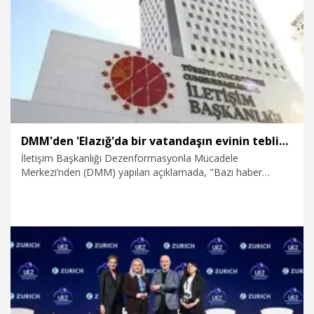
5.05.2026
Politika
DMM'den 'Elazığ'da bir vatandaşın evinin tebligat yapılmadan yıkılmak istendiği' iddialarına yalanlama
İletişim Başkanlığı Dezenformasyonla Mücadele
Merkezi’nden (DMM) yapılan açıklamada, "Bazı haber
ajansları tarafından servis edilen; 'Elazığ’ın Maden ilçesinde
yaşayan bir vatandaşın evinin kendisine tebligat yapılmadan
yıkılmak istendiği' yönündeki iddialar tamamen asılsızdır"
denildi.
22.04.2026
Gündem