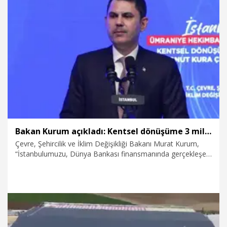
az 7 yıl daha ortalama üzerinde geçecektir. Kalan 3 yıl
ortalama altında geçse bile önümüzdeki 10 yıl barajlarımız
kurumayacak. 2035'e kadar barajlarımız dolu olacak" dedi.
4.04.2026
Gündem
Bakan Kurum açıkladı: Kentsel dönüşüme 3 milyon liraya kadar destek
Çevre, Şehircilik ve İklim Değişikliği Bakanı Murat Kurum,
“İstanbulumuzu, Dünya Bankası finansmanında gerçekleşen
İklim ve Afetlere Dayanıklı Şehirler Projesi kapsamına
alındığını buradan ilan ediyorum. Bugünden sonra, acil
dönüşmesi gereken konutlardan başlayarak, vatandaşımıza;
tam 3 milyon liraya kadar dev bir destek paketi sunacağız.
İnşaat sürerken cebinizden bir kuruş çıkmayacak. Tam 1 yıl
boyunca ödeme yapmayacaksınız. Piyasa şartlarını, her şeyi
bir kenara bırakın. Biz zamanı ve imkanları size göre