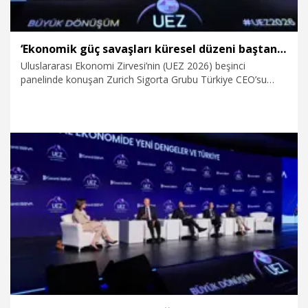
‘Ekonomik güç savaşları küresel düzeni baştan kurguluyor’
Uluslararası Ekonomi Zirvesi’nin (UEZ 2026) beşinci
panelinde konuşan Zurich Sigorta Grubu Türkiye CEO’su
Yılmaz Yıldız, İran savaşı başta olmak üzere jeopolitik
gerginliklerin arttığını hatırlatarak, “Amerika’nın gücünü
yeniden tesis etmek üzere hareket ettiğini görüyoruz. Bu
paradigma değişikliği içinde İran, tüm bu büyük resimde bir
detaydır. Esas mesele, Amerika’nın ekonomik gücünü
yeniden kazanması üzerine kurulmuştur” dedi.
10.04.2026
Ekonomi