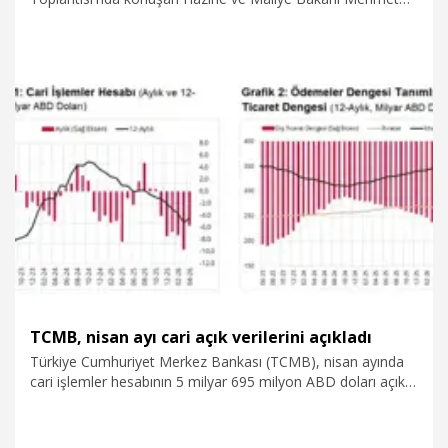
Şimşek, “Terör nedeniyle uzun bir süre yatırımlar
arzuladığımız hızda ve ölçekte olmadı. 'Terörsüz Türkiye' ile
birlikte ben inanıyorum ki genç nüfus avantajı, iyi insan
kaynağı, iyi altyapı, teşviklerle birlikte Türkiye için büyük bir
avantaja dönüşecek. Ve biz, terörle mücadeleye
harcadığımız kaynakları insani kalkınmaya ve gelişmeye
harcayacağız ve bu, Türkiye için çok büyük fırsatlar içeriyor"
12.06.2026
Politika
dedi. Bakan Şimşek, "Bölgesel istikrar ve entegrasyon, yani
Türkiye'nin ötesinde komşularımızla entegrasyon, buralarda
bir istikrar. Bunların hepsi Türkiye'nin menfaatine. Türkiye'nin
menfaati, inşaat sektörümüzün yıkılmış, savaş nedeniyle
tahrip edilmiş ülkelerin inşaatında değildir. Türkiye'nin
menfaati, yakın coğrafyamızın barış, istikrar ve refah
artışının yaşanmasındadır" diye konuştu.
TCMB, nisan ayı cari açık verilerini açıkladı
Türkiye Cumhuriyet Merkez Bankası (TCMB), nisan ayında
cari işlemler hesabının 5 milyar 695 milyon ABD doları açık
kaydettiğini açıkladı.