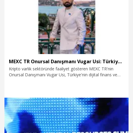
9.06.2026
Ekonomi
MEXC TR Onursal Danışmanı Vugar Usi: Türkiye dijital finans dönüşümünde stratejik bir konuma sahip
Kripto varlık sektöründe faaliyet gösteren MEXC TR'nin
Onursal Danışmanı Vugar Usi, Türkiye'nin dijital finans ve
blockchain teknolojileri açısından önemli bir büyüme
potansiyeli taşıdığını belirterek şirketin Türkiye pazarına
yönelik uzun vadeli planlar üzerinde çalıştığını açıkladı.
5.06.2026
Kurumsal