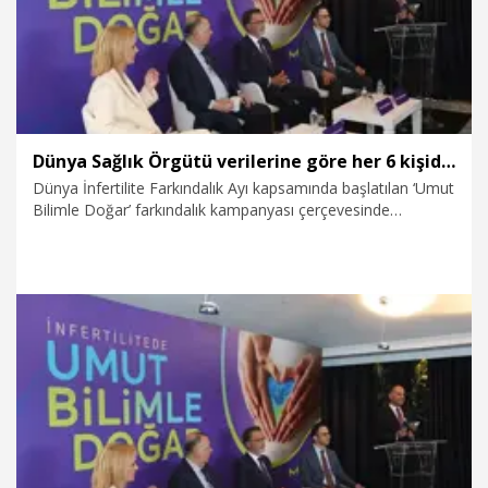
Dünya Sağlık Örgütü verilerine göre her 6 kişiden biri infertilite ile karşılaşıyor
Dünya İnfertilite Farkındalık Ayı kapsamında başlatılan ‘Umut
Bilimle Doğar’ farkındalık kampanyası çerçevesinde
düzenlenen etkinlikte, alanında uzman hekimler infertiliteye
ilişkin güncel gelişmeleri, doğru bilinen yanlışları ve tedavi
süreçlerini değerlendirdi. Programda konuşan Türk Üreme
Sağlığı ve İnfertilite Vakfı (TFRM) Başkanı Prof. Dr. Gürkan
Bozdağ, “Toplumdaki görülme sıklığı yaklaşık yüzde 15. Yani
her 6-8 çiftten birinde infertiliteyle karşılaşıyoruz” dedi. Tüp
Bebek ve İnfertilite Derneği (TÜBİD) Başkanı Prof. Dr.
19.06.2026
Video
Bülent Tıraş ise son yıllarda tüp bebek tedavisinde başarı
oranlarını artıran yeni uygulamaların öne çıktığını belirterek,
“Özellikle kadınlarda yumurta sayısını ve kalitesini artırmaya
yönelik bazı uygulamalar kullanılıyor” diye konuştu. Üreme
Tıbbı ve Cerrahisi Derneği (ÜTCD) Başkanı Prof. Dr. Cem